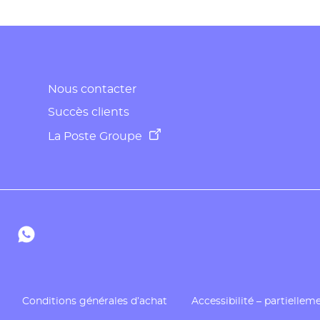
Nous contacter
Succès clients
La Poste Groupe
aposte
e Docaposte
tube de Docaposte
te Dailymotion de Docaposte
Compte WhatsApp de Docaposte
Conditions générales d’achat
Accessibilité – partielle