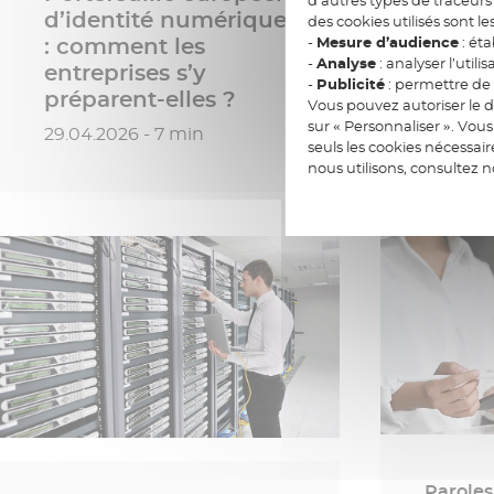
d’identité numérique
des cookies utilisés sont le
-
Mesure d’audience
: éta
: comment les
Santé
-
Analyse
: analyser l’utilis
entreprises s’y
quand
-
Publicité
: permettre de v
préparent-elles ?
boule
Vous pouvez autoriser le d
sur « Personnaliser ». Vo
Date de publication
Date de
29.04.2026 - 7 min
02.03.2
seuls les cookies nécessai
nous utilisons, consultez 
Paroles