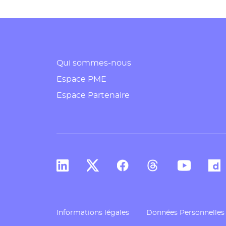
Qui sommes-nous
Espace PME
Espace Partenaire
Compte Linkedin de Docaposte
Compte X de Docaposte
Compte Facebook de Doc
Compte Threads d
Compte You
Comp
Informations légales
Données Personnelles