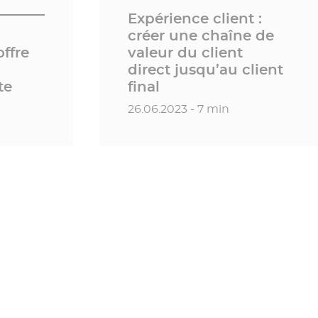
Expérience client :
créer une chaîne de
offre
valeur du client
direct jusqu’au client
te
final
Date de publication
26.06.2023 - 7 min