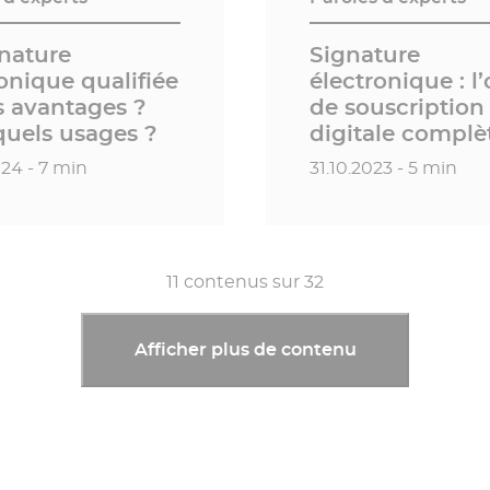
gnature
Signature
onique qualifiée
électronique : l’
s avantages ?
de souscription
quels usages ?
digitale complè
 publication
Date de publication
024 - 7 min
31.10.2023 - 5 min
11
contenus sur
32
Afficher plus de contenu