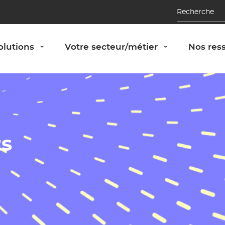
Recherche
Afficher le panneau "Nos solutions"
Afficher le 
olutions
Votre secteur/métier
Nos res
›
›
ts