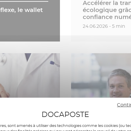
Accélérer la tra
lexe, le wallet
écologique grâc
confiance numé
Date de publication
24.06.2026 - 5 min
Conti
DOCAPOSTE
Paroles d'experts
res, sont amenés à utiliser des technologies comme les cookies (ou tec
 d'experts
pour des finalités précises qui peuvent nécessiter le recueil de votre c