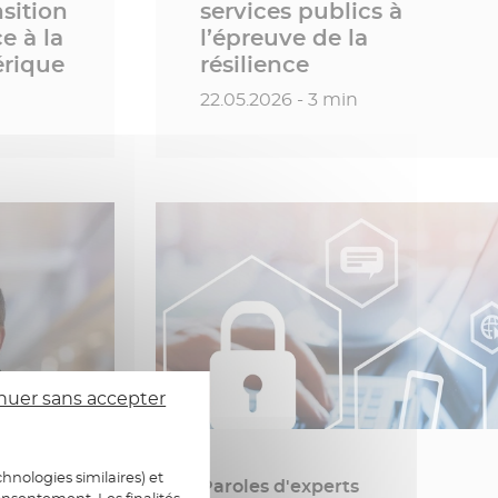
nsition
services publics à
e à la
l’épreuve de la
rique
résilience
Date de publication
22.05.2026 - 3 min
nuer sans accepter
hnologies similaires) et
Paroles d'experts
onsentement. Les finalités