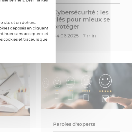
a
Cybersécurité : les
clés pour mieux se
e site et en dehors.
ue
protéger
ookies déposés en cliquant
tinuer sans accepter » et
Date de publication
04.06.2025 - 7 min
es cookies et traceurs que
Paroles d'experts