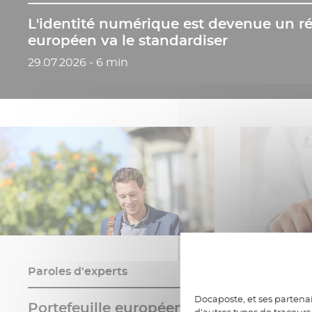
L'identité numérique est devenue un réf
européen va le standardiser
Date de publication
29.07.2026 - 6 min
Paroles d'experts
Docaposte, et ses partenai
Paroles
Portefeuille européen
d’autres types de traceurs 