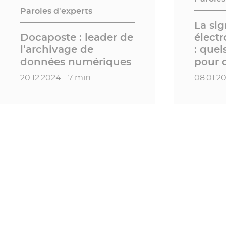
Paroles d'experts
La si
Docaposte : leader de
électr
l’archivage de
: quel
données numériques
pour 
Date de publication
Date de
20.12.2024 - 7 min
08.01.2