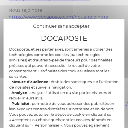
Nous rejoindre
https://www.docaposte.com/nous-rejoindre
Continuer sans accepter
Mentions légales
https://www.docaposte.com/informations-
DOCAPOSTE
legales
Docaposte, et ses partenaires, sont amenés à utiliser des
Données personnelles
technologies comme les cookies (ou technologies
similaires) et d’autres types de traceurs pour des finalités
https://www.docaposte.com/donnees-
précises qui peuvent nécessiter le recueil de votre
personnelles
consentement. Les finalités des cookies utilisés sont les
suivantes :
Plan du site
-
Mesure d’audience
: établir des statistiques sur l’utilisation
https://www.docaposte.com/plan-de-site
de nos sites et suivre la navigation.
-
Analyse
: analyser l’utilisation du site par les visiteurs et
Podcast
recueillir leurs avis.
-
Publicité
: permettre de vous adresser des publicités en
https://www.docaposte.com/mediatheque/podcast
lien avec vos centres d’intérêts sur notre site et en dehors.
inno
Vous pouvez autoriser le dépôt de cookie en cliquant sur
« Accepter » ou choisir quels sont les cookies déposés en
cliquant sur « Personnaliser ». Vous pouvez également