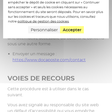
RETOUR D’INFORMATION
empêcher le dépôt de cookie en cliquant sur « Continuer
sans accepter » et seuls les cookies nécessaires au
ET CONTACT
fonctionnement du site seront déposés. Pour en savoir plus
sur les cookies et traceurs que nous utilisons, consultez
Si vous n’arrivez pas à accéder à un contenu ou
notre
politique de gestion des cookies
.
à un service, vous pouvez contacter le
Personnaliser
Accepter
responsable du site web pour être orienté vers
une alternative accessible ou obtenir le contenu
sous une autre forme.
Envoyer un message :
https://www.docaposte.com/contact
VOIES DE RECOURS
Cette procédure est à utiliser dans le cas
suivant.
Vous avez signalé au responsable du site web
un défaut d’accessibilité qui vous empêche