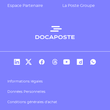
Espace Partenaire
La Poste Groupe
Compte Linkedin de Docaposte
Compte X de Docaposte
Compte Facebook de Docaposte
Compte Threads de Docapos
Compte Youtube de Do
Compte Dailymo
Compte W
Informations légales
Données Personnelles
Conditions générales d’achat