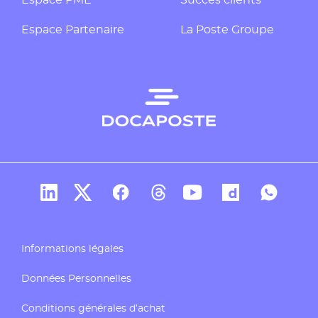
Espace Partenaire
La Poste Groupe
Compte Linkedin de Docaposte
Compte X de Docaposte
Compte Facebook de Docaposte
Compte Threads de Docapos
Compte Youtube de Do
Compte Dailymo
Compte W
Informations légales
Données Personnelles
Conditions générales d’achat