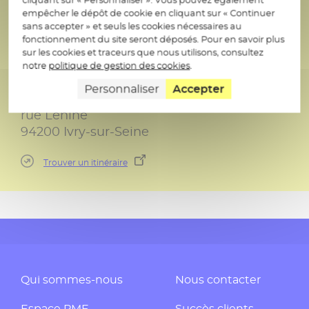
94200 Ivry-sur-Seine
empêcher le dépôt de cookie en cliquant sur « Continuer
sans accepter » et seuls les cookies nécessaires au
Accueil visiteurs
fonctionnement du site seront déposés. Pour en savoir plus
46/47 quai Jean Compagnon
sur les cookies et traceurs que nous utilisons, consultez
notre
politique de gestion des cookies
.
94200 Ivry-sur-Seine
Personnaliser
Accepter
Parking
rue Lénine
94200 Ivry-sur-Seine
Trouver un itinéraire
Qui sommes-nous
Nous contacter
Espace PME
Succès clients