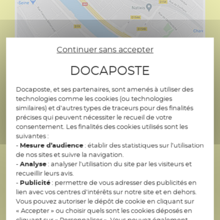
Continuer sans accepter
DOCAPOSTE
Docaposte, et ses partenaires, sont amenés à utiliser des
technologies comme les cookies (ou technologies
similaires) et d’autres types de traceurs pour des finalités
précises qui peuvent nécessiter le recueil de votre
consentement. Les finalités des cookies utilisés sont les
suivantes :
-
Mesure d’audience
: établir des statistiques sur l’utilisation
de nos sites et suivre la navigation.
-
Analyse
: analyser l’utilisation du site par les visiteurs et
recueillir leurs avis.
Plan d’accès
-
Publicité
: permettre de vous adresser des publicités en
lien avec vos centres d’intérêts sur notre site et en dehors.
Adresse postale
Vous pouvez autoriser le dépôt de cookie en cliquant sur
45/47 boulevard Paul Vaillant Couturier
« Accepter » ou choisir quels sont les cookies déposés en
cliquant sur « Personnaliser ». Vous pouvez également