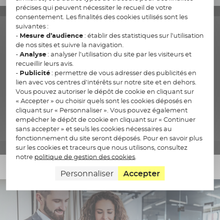
précises qui peuvent nécessiter le recueil de votre
consentement. Les finalités des cookies utilisés sont les
suivantes :
-
Mesure d’audience
: établir des statistiques sur l’utilisation
de nos sites et suivre la navigation.
-
Analyse
: analyser l’utilisation du site par les visiteurs et
Nos valeurs
recueillir leurs avis.
-
Publicité
: permettre de vous adresser des publicités en
lien avec vos centres d’intérêts sur notre site et en dehors.
Nos cinq valeurs sont le socle fondateur de notre
Vous pouvez autoriser le dépôt de cookie en cliquant sur
identité et de nos engagements
« Accepter » ou choisir quels sont les cookies déposés en
cliquant sur « Personnaliser ». Vous pouvez également
empêcher le dépôt de cookie en cliquant sur « Continuer
sans accepter » et seuls les cookies nécessaires au
Découvrez nos valeurs
fonctionnement du site seront déposés. Pour en savoir plus
sur les cookies et traceurs que nous utilisons, consultez
notre
politique de gestion des cookies
.
Personnaliser
Accepter