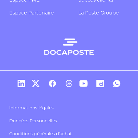
Espace Partenaire
La Poste Groupe
Compte Linkedin de Docaposte
Compte X de Docaposte
Compte Facebook de Docaposte
Compte Threads de Docapos
Compte Youtube de Do
Compte Dailymo
Compte W
Informations légales
Données Personnelles
Conditions générales d’achat