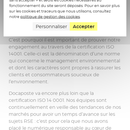
fonctionnement du site seront déposés. Pour en savoir plus
sur les cookies et traceurs que nous utilisons, consultez
La protection de l’environnement, avec la
notre
politique de gestion des cookies
.
réduction de l’impact que nous pouvons avoir
vis-à-vis de la société, est un engagement au
Personnaliser
Accepter
sein de Docaposte et pour le groupe La Poste.
C’est pourquoi il est important de prouver notre
engagement au travers de la certification ISO
14001. Celle-ci est la dénomination d’une norme
qui concerne le management environnemental
et dont les caractères sont propres à rassurer les
clients et consommateurs soucieux de
l’environnement.
Docaposte va encore plus loin que la
certification ISO 14 0001. Nos équipes sont
continuellement en veille des tendances de nos
marchés pour avoir un temps d’avance sur les
sujets RSE : c’est pour cela que nous avons
placé le numérique responsable au cœur de