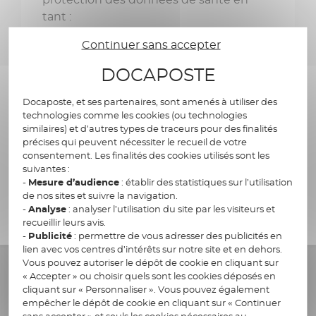
tant :
Continuer sans accepter
qu’hébergeur d’infrastructures
physiques disposant de data
DOCAPOSTE
centers en France dans lesquels
sont stockées les données
Docaposte, et ses partenaires, sont amenés à utiliser des
technologies comme les cookies (ou technologies
qu’hébergeur infogéreur qui stocke
similaires) et d’autres types de traceurs pour des finalités
ces données à caractère personnel
précises qui peuvent nécessiter le recueil de votre
consentement. Les finalités des cookies utilisés sont les
de façon dématérialisée.
suivantes :
-
Mesure d’audience
: établir des statistiques sur l’utilisation
de nos sites et suivre la navigation.
-
Analyse
: analyser l’utilisation du site par les visiteurs et
recueillir leurs avis.
-
Publicité
: permettre de vous adresser des publicités en
lien avec vos centres d’intérêts sur notre site et en dehors.
Vous pouvez autoriser le dépôt de cookie en cliquant sur
« Accepter » ou choisir quels sont les cookies déposés en
Notre engagement pour un
cliquant sur « Personnaliser ». Vous pouvez également
empêcher le dépôt de cookie en cliquant sur « Continuer
numérique responsable
sans accepter » et seuls les cookies nécessaires au