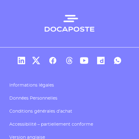
Compte Linkedin de Docaposte
Compte X de Docaposte
Compte Facebook de Docaposte
Compte Threads de Docapos
Compte Youtube de Do
Compte Dailymo
Compte W
Informations légales
Données Personnelles
Conditions générales d’achat
Accessibilité – partiellement conforme
Version anglaise