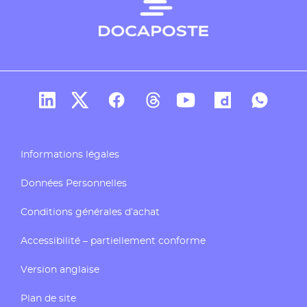
Compte Linkedin de Docaposte
Compte X de Docaposte
Compte Facebook de Docaposte
Compte Threads de Docapos
Compte Youtube de Do
Compte Dailymo
Compte W
Informations légales
Données Personnelles
Conditions générales d’achat
Accessibilité – partiellement conforme
Version anglaise
Plan de site