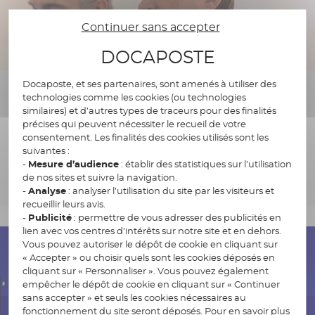
Continuer sans accepter
DOCAPOSTE
Docaposte, et ses partenaires, sont amenés à utiliser des
technologies comme les cookies (ou technologies
Master Dev France
similaires) et d’autres types de traceurs pour des finalités
précises qui peuvent nécessiter le recueil de votre
Conférence : Pourquoi l’IA a besoin
consentement. Les finalités des cookies utilisés sont les
suivantes :
d’éthique ?
-
Mesure d’audience
: établir des statistiques sur l’utilisation
Date de publication
16.01.2024 - 2 min
de nos sites et suivre la navigation.
-
Analyse
: analyser l’utilisation du site par les visiteurs et
recueillir leurs avis.
-
Publicité
: permettre de vous adresser des publicités en
lien avec vos centres d’intérêts sur notre site et en dehors.
Vous pouvez autoriser le dépôt de cookie en cliquant sur
« Accepter » ou choisir quels sont les cookies déposés en
cliquant sur « Personnaliser ». Vous pouvez également
empêcher le dépôt de cookie en cliquant sur « Continuer
sans accepter » et seuls les cookies nécessaires au
fonctionnement du site seront déposés. Pour en savoir plus