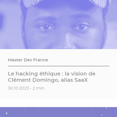
Master Dev France
Le hacking éthique : la vision de
Clément Domingo, alias SaaX
Date de publication
30.10.2023 - 2 min