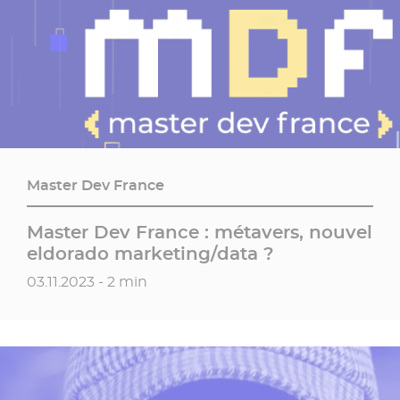
Master Dev France
Master Dev France : métavers, nouvel
eldorado marketing/data ?
Date de publication
03.11.2023 - 2 min