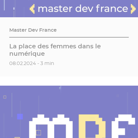
Master Dev France
La place des femmes dans le
numérique
Date de publication
08.02.2024 - 3 min