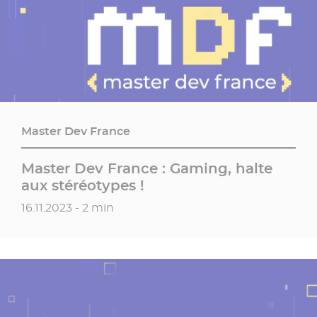
Master Dev France
Master Dev France : Gaming, halte
aux stéréotypes !
Date de publication
16.11.2023 - 2 min