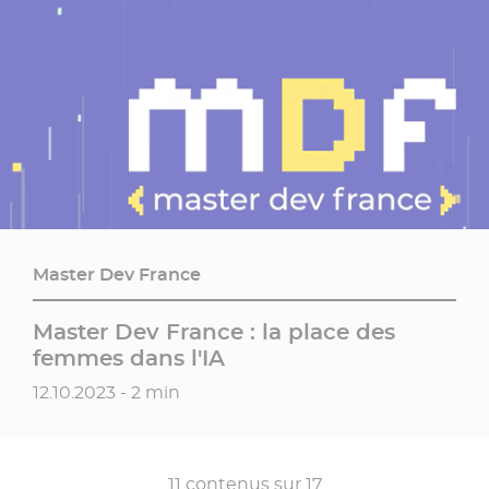
Master Dev France
Master Dev France : la place des
femmes dans l'IA
Date de publication
12.10.2023 - 2 min
11
contenus sur
17