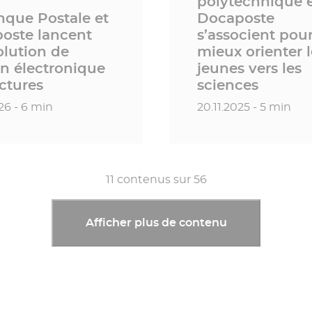
polytechnique 
nque Postale et
Docaposte
oste lancent
s’associent pou
olution de
mieux orienter l
on électronique
jeunes vers les
ctures
sciences
 publication
Date de publication
26 - 6 min
20.11.2025 - 5 min
11
contenus sur
56
Afficher plus de contenu