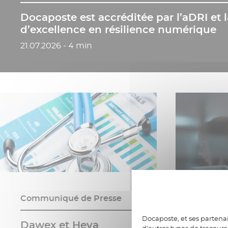
Docaposte est accréditée par l’aDRI et 
d’excellence en résilience numérique
Date de publication
21.07.2026 - 4 min
Communiqué de Presse
Docaposte, et ses partenai
Dawex et Heva
d’autres types de traceurs 