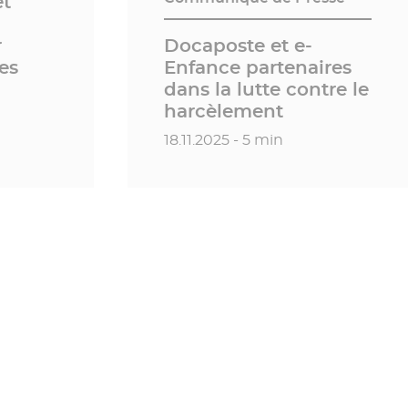
et
r
Docaposte et e-
es
Enfance partenaires
dans la lutte contre le
harcèlement
Date de publication
18.11.2025 - 5 min