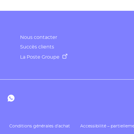
Nous contacter
Succès clients
La Poste Groupe
aposte
e Docaposte
tube de Docaposte
te Dailymotion de Docaposte
Compte WhatsApp de Docaposte
Conditions générales d’achat
Accessibilité – partielle