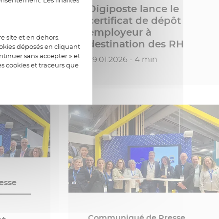
esse
Digiposte lance le
certificat de dépôt
employeur à
e site et en dehors.
025
destination des RH
ookies déposés en cliquant
tinuer sans accepter » et
Date de publication
29.01.2026 - 4 min
es cookies et traceurs que
esse
Communiqué de Presse