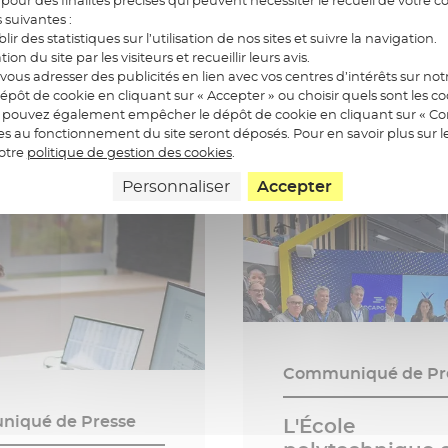
iqué de Presse
Communiqué de Pr
s suivantes :
blir des statistiques sur l’utilisation de nos sites et suivre la navigation.
ation du site par les visiteurs et recueillir leurs avis.
oste crée
Baromètre de la
ous adresser des publicités en lien avec vos centres d’intérêts sur notr
oste Santé
cybersécurité 2
épôt de cookie en cliquant sur « Accepter » ou choisir quels sont les c
us pouvez également empêcher le dépôt de cookie en cliquant sur « Con
 publication
Date de publication
26 - 5 min
11.02.2026 - 6 min
res au fonctionnement du site seront déposés. Pour en savoir plus sur l
notre
politique de gestion des cookies
.
Personnaliser
Accepter
Communiqué de Pr
iqué de Presse
L'École