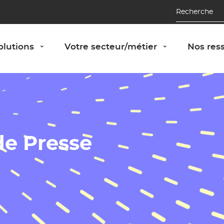
Recherche
Afficher le panneau "Nos solutions"
Afficher le 
olutions
Votre secteur/métier
Nos res
›
›
e Presse