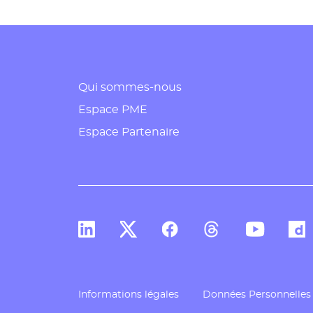
Qui sommes-nous
Espace PME
Espace Partenaire
Compte Linkedin de Docaposte
Compte X de Docaposte
Compte Facebook de Doc
Compte Threads d
Compte You
Comp
Informations légales
Données Personnelles