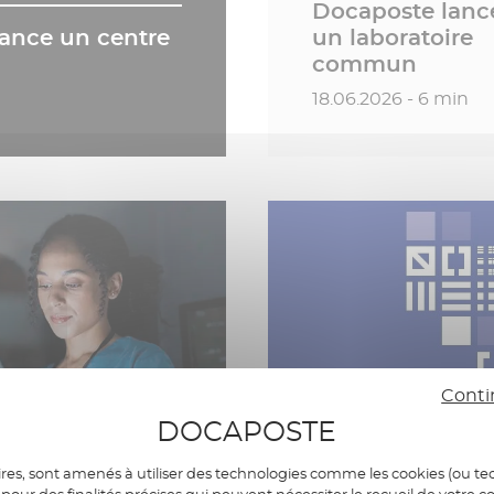
Docaposte lanc
lance un centre
un laboratoire
commun
Date de publication
18.06.2026 - 6 min
Conti
DOCAPOSTE
res, sont amenés à utiliser des technologies comme les cookies (ou tec
pour des finalités précises qui peuvent nécessiter le recueil de votre c