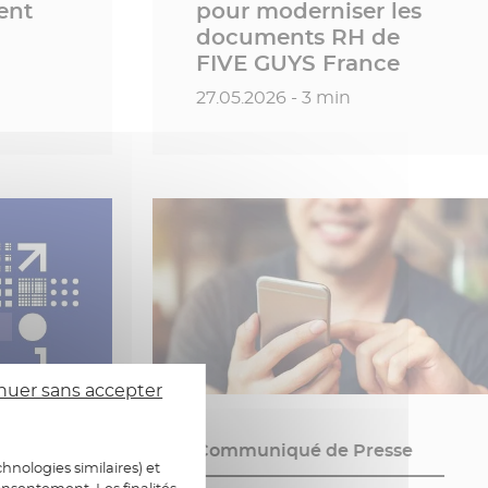
ent
pour moderniser les
documents RH de
FIVE GUYS France
Date de publication
27.05.2026 - 3 min
nuer sans accepter
Communiqué de Presse
hnologies similaires) et
onsentement. Les finalités