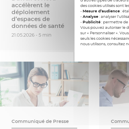
Commun
accélèrent le
des cookies utilisés sont le
-
Mesure d’audience
: éta
déploiement
-
Analyse
: analyser l’utilis
d’espaces de
Docap
-
Publicité
: permettre de v
données de santé
Docap
Vous pouvez autoriser le d
sur « Personnaliser ». Vo
Date de publication
Date de
21.05.2026 - 5 min
11.05.20
seuls les cookies nécessai
nous utilisons, consultez 
Communiqué de Presse
Commun