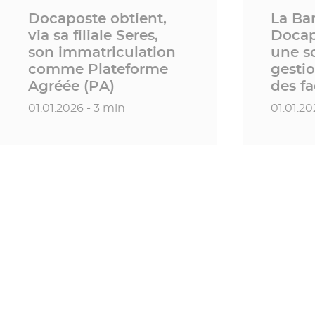
Docaposte obtient,
La Ba
via sa filiale Seres,
Docap
son immatriculation
une s
comme Plateforme
gesti
Agréée (PA)
des fa
Date de publication
Date de
01.01.2026 - 3 min
01.01.20