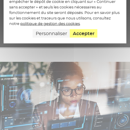
empêcher le dépôt de cookie en cliquant sur « Continuer
Nos services régulièrement audités et conformes à la
sans accepter » et seuls les cookies nécessaires au
réglementation.
fonctionnement du site seront déposés. Pour en savoir plus
sur les cookies et traceurs que nous utilisons, consultez
notre
politique de gestion des cookies
.
Personnaliser
Accepter
Nos labels et certifications