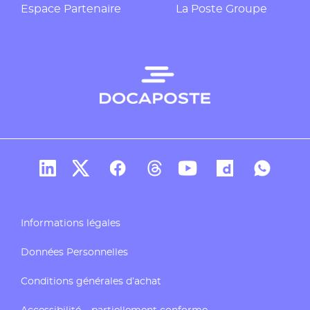
Espace Partenaire
La Poste Groupe
Compte Linkedin de Docaposte
Compte X de Docaposte
Compte Facebook de Docaposte
Compte Threads de Docapos
Compte Youtube de Do
Compte Dailymo
Compte W
Informations légales
Données Personnelles
Conditions générales d’achat
Accessibilité – partiellement conforme