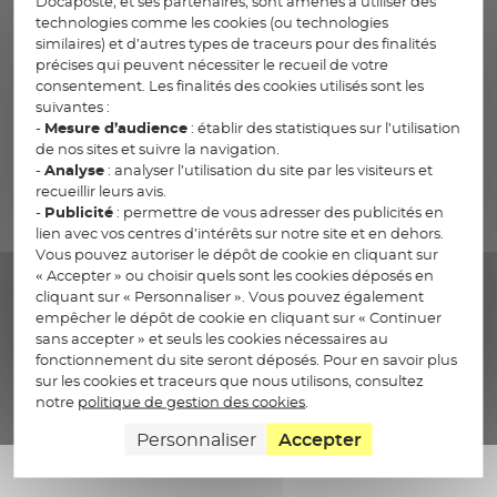
Docaposte, et ses partenaires, sont amenés à utiliser des
technologies comme les cookies (ou technologies
​Allégez la charge de vos équipes et optimisez la
similaires) et d’autres types de traceurs pour des finalités
performance opérationnelle.
précises qui peuvent nécessiter le recueil de votre
consentement. Les finalités des cookies utilisés sont les
Accompagnement métier & réglementaire :
suivantes :
transformation de vos processus pour renforcer
-
Mesure d’audience
: établir des statistiques sur l’utilisation
la conformité et la transparence
de nos sites et suivre la navigation.
Fiabilisation des opérations sensibles :
-
Analyse
: analyser l’utilisation du site par les visiteurs et
industrialisation et automatisation du
recueillir leurs avis.
-
Publicité
: permettre de vous adresser des publicités en
traitement documentaire, enrichies par l’IA,
lien avec vos centres d’intérêts sur notre site et en dehors.
pour accélérer la gestion dans un cadre sécurisé
Vous pouvez autoriser le dépôt de cookie en cliquant sur
Prise en charge des actes métiers à forte
« Accepter » ou choisir quels sont les cookies déposés en
volumétrie
afin de fluidifier l’expérience client et
cliquant sur « Personnaliser ». Vous pouvez également
valoriser l’expertise de vos conseillers
empêcher le dépôt de cookie en cliquant sur « Continuer
sans accepter » et seuls les cookies nécessaires au
fonctionnement du site seront déposés. Pour en savoir plus
sur les cookies et traceurs que nous utilisons, consultez
La gestion déléguée
notre
politique de gestion des cookies
.
Personnaliser
Accepter