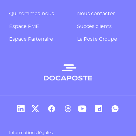
Qui sommes-nous
Nous contacter
Espace PME
Succès clients
Espace Partenaire
La Poste Groupe
Compte Linkedin de Docaposte
Compte X de Docaposte
Compte Facebook de Docaposte
Compte Threads de Docapos
Compte Youtube de Do
Compte Dailymo
Compte W
Informations légales