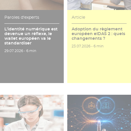
Paroles d'experts
Article
L'identité numérique est
Adoption du règlement
devenue un réflexe, le
européen eIDAS 2 : quels
wallet européen va le
changements ?
standardiser
Date de publication
Temps de lecture
23.07.2026 -
6 min
Date de publication
Temps de lecture
29.07.2026 -
6 min