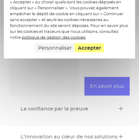
« Accepter » ou choisir quels sont les cookies déposés en
er
1
dans le vote électronique
cliquant sur « Personnaliser ». Vous pouvez également
empêcher le dépôt de cookie en cliquant sur « Continuer
er
1
dans l’archivage numérique
sans accepter » et seuls les cookies nécessaires au
er
1
opérateur français
fonctionnement du site seront déposés. Pour en savoir plus
de signature électronique
sur les cookies et traceurs que nous utilisons, consultez
er
notre
politique de gestion des cookies
.
1
opérateur de données de santé
avec 45 millions de dossiers patients
Personnaliser
Accepter
En savoir plus
La confiance par la preuve
En savoir plus
Docaposte s’attache à obtenir les labels et
certifications qui font référence dans ses
L’innovation au cœur de nos solutions