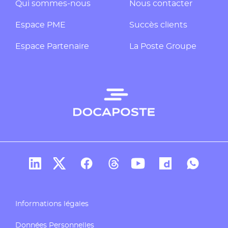
Qui sommes-nous
Nous contacter
Espace PME
Succès clients
Espace Partenaire
La Poste Groupe
Compte Linkedin de Docaposte
Compte X de Docaposte
Compte Facebook de Docaposte
Compte Threads de Docapos
Compte Youtube de Do
Compte Dailymo
Compte W
Informations légales
Données Personnelles