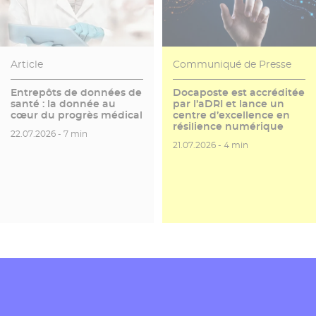
Article
Communiqué de Presse
Entrepôts de données de
Docaposte est accréditée
santé : la donnée au
par l’aDRI et lance un
cœur du progrès médical
centre d’excellence en
résilience numérique
Date de publication
Temps de lecture
22.07.2026 -
7 min
Date de publication
Temps de lecture
21.07.2026 -
4 min