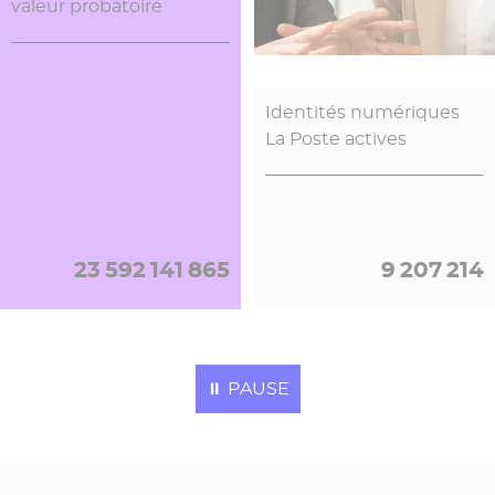
valeur probatoire
5 945 207
2 556 439 174
Identités numériques
La Poste actives
23 592 141 865
9 207 214
Factures électroniques
Recommandés
traitées en 2026
Électroniques en 2026
⏸
PAUSE
5 945 207