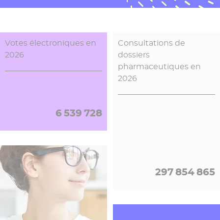
13 813 425
21 064 307
Votes électroniques en
Consultations de
2026
dossiers
pharmaceutiques
en
2026
6 539 728
Coffres forts personnels
sécurisés Digiposte
297 854 900
Transactions de
13 813 425
paiements en 2026
Connexions à Pronote,