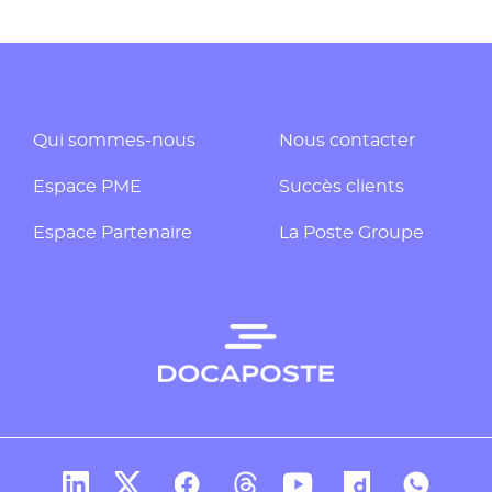
Qui sommes-nous
Nous contacter
Espace PME
Succès clients
Espace Partenaire
La Poste Groupe
Compte Linkedin de Docaposte
Compte X de Docaposte
Compte Facebook de Docaposte
Compte Threads de Docapos
Compte Youtube de Do
Compte Dailymo
Compte W