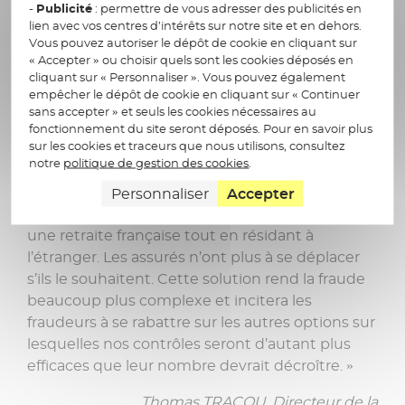
technologies mobiles, redéfinit la manière dont
-
Publicité
: permettre de vous adresser des publicités en
les citoyens interagissent avec les services
lien avec vos centres d’intérêts sur notre site et en dehors.
Vous pouvez autoriser le dépôt de cookie en cliquant sur
publics. Le numérique n’est plus une simple
« Accepter » ou choisir quels sont les cookies déposés en
option ; il devient le pilier central des
cliquant sur « Personnaliser ». Vous pouvez également
interactions.
empêcher le dépôt de cookie en cliquant sur « Continuer
sans accepter » et seuls les cookies nécessaires au
« La solution mise en place correspond
fonctionnement du site seront déposés. Pour en savoir plus
sur les cookies et traceurs que nous utilisons, consultez
parfaitement à nos attentes. Elle offre aux
notre
politique de gestion des cookies
.
utilisateurs une nouvelle possibilité, plus simple
et plus rapide, pour accomplir une démarche
Personnaliser
Accepter
obligatoire et importante lorsque l’on perçoit
une retraite française tout en résidant à
l’étranger. Les assurés n’ont plus à se déplacer
s’ils le souhaitent. Cette solution rend la fraude
beaucoup plus complexe et incitera les
fraudeurs à se rabattre sur les autres options sur
lesquelles nos contrôles seront d’autant plus
efficaces que leur nombre devrait décroître. »
Thomas TRACOU, Directeur de la