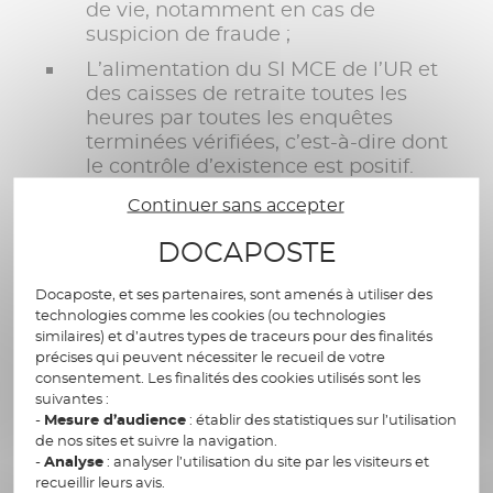
de vie, notamment en cas de
suspicion de fraude ;
L’alimentation du SI MCE de l’UR et
des caisses de retraite toutes les
heures par toutes les enquêtes
terminées vérifiées, c’est-à-dire dont
le contrôle d’existence est positif.
Continuer sans accepter
Anticiper l’avenir : les
DOCAPOSTE
services publics face à la
transformation
Docaposte, et ses partenaires, sont amenés à utiliser des
technologies comme les cookies (ou technologies
similaires) et d’autres types de traceurs pour des finalités
précises qui peuvent nécessiter le recueil de votre
Ce projet donne aux administrations un aperçu
consentement. Les finalités des cookies utilisés sont les
du futur : une administration publique où le
suivantes :
numérique est non seulement un outil de
-
Mesure d’audience
: établir des statistiques sur l’utilisation
de nos sites et suivre la navigation.
gestion mais un levier de transformation de la
-
Analyse
: analyser l’utilisation du site par les visiteurs et
relation usager. La biométrie, couplée aux
recueillir leurs avis.