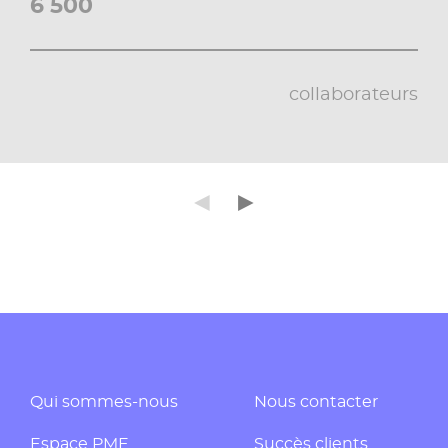
6 500
collaborateurs
Précédent
Suivant
◄
►
Qui sommes-nous
Nous contacter
Espace PME
Succès clients