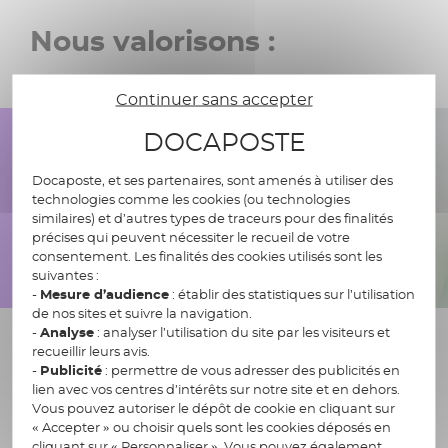
Nous valorisons :
Continuer sans accepter
DOCAPOSTE
Docaposte, et ses partenaires, sont amenés à utiliser des
technologies comme les cookies (ou technologies
similaires) et d’autres types de traceurs pour des finalités
précises qui peuvent nécessiter le recueil de votre
consentement. Les finalités des cookies utilisés sont les
suivantes :
-
Mesure d’audience
: établir des statistiques sur l’utilisation
de nos sites et suivre la navigation.
-
Analyse
: analyser l’utilisation du site par les visiteurs et
Performance & Évolution Professionnelle
recueillir leurs avis.
-
Publicité
: permettre de vous adresser des publicités en
lien avec vos centres d’intérêts sur notre site et en dehors.
Vous pouvez autoriser le dépôt de cookie en cliquant sur
Accompagner quotidiennement nos
« Accepter » ou choisir quels sont les cookies déposés en
collaborateurs dans la gestion de leur carrière,
cliquant sur « Personnaliser ». Vous pouvez également