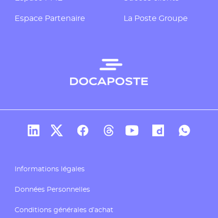
Espace Partenaire
La Poste Groupe
Compte Linkedin de Docaposte
Compte X de Docaposte
Compte Facebook de Docaposte
Compte Threads de Docapos
Compte Youtube de Do
Compte Dailymo
Compte W
Informations légales
Données Personnelles
Conditions générales d’achat