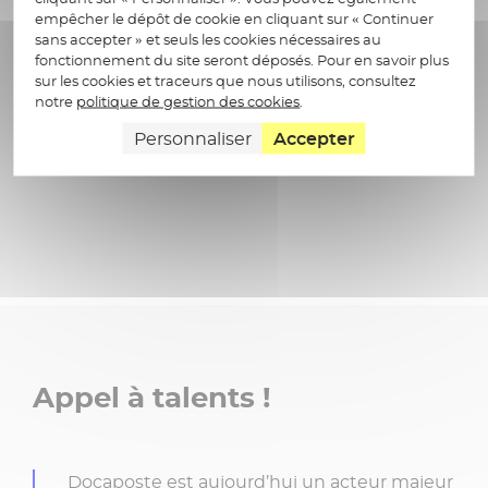
Dialogue, Santé & Bien-être au Travail
empêcher le dépôt de cookie en cliquant sur « Continuer
en favorisant leur montée en compétences par
sans accepter » et seuls les cookies nécessaires au
la formation continue et en pilotant leur
fonctionnement du site seront déposés. Pour en savoir plus
mobilité interne au sein du Groupe.
Faire du bien-être un levier de performance
sur les cookies et traceurs que nous utilisons, consultez
notre
politique de gestion des cookies
.
durable en cultivant un dialogue social
Diversité, Équité & Inclusion
transparent et en garantissant un cadre de
Personnaliser
Accepter
travail protecteur, propice à l'épanouissement
de chacun.
Construire un environnement de travail
équitable qui valorise la singularité de chacun,
favorise la mixité et l'égalité professionnelle, et
permet à chaque potentiel de s'exprimer
pleinement.
Appel à talents !
Docaposte est aujourd’hui un acteur majeur