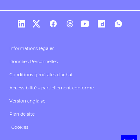
Compte Linkedin de Docaposte
Compte X de Docaposte
Compte Facebook de Docaposte
Compte Threads de Docapos
Compte Youtube de Do
Compte Dailymo
Compte W
Informations légales
Données Personnelles
Conditions générales d’achat
Accessibilité – partiellement conforme
Version anglaise
Plan de site
Cookies
Ouvrir 