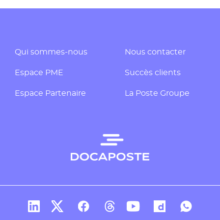
Qui sommes-nous
Nous contacter
Espace PME
Succès clients
Espace Partenaire
La Poste Groupe
Compte Linkedin de Docaposte
Compte X de Docaposte
Compte Facebook de Docaposte
Compte Threads de Docapos
Compte Youtube de Do
Compte Dailymo
Compte W