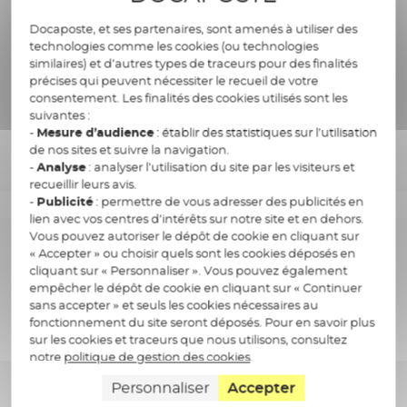
plaques d’immatriculation, …) ou le calcul
Docaposte, et ses partenaires, sont amenés à utiliser des
trajectoire, la RAD/LAD/OCR, la reconnaissance
technologies comme les cookies (ou technologies
similaires) et d’autres types de traceurs pour des finalités
faciale…
précises qui peuvent nécessiter le recueil de votre
consentement. Les finalités des cookies utilisés sont les
suivantes :
-
Mesure d’audience
: établir des statistiques sur l’utilisation
de nos sites et suivre la navigation.
-
Analyse
: analyser l’utilisation du site par les visiteurs et
recueillir leurs avis.
-
Publicité
: permettre de vous adresser des publicités en
lien avec vos centres d’intérêts sur notre site et en dehors.
Vous pouvez autoriser le dépôt de cookie en cliquant sur
Traitement du langage naturel
« Accepter » ou choisir quels sont les cookies déposés en
cliquant sur « Personnaliser ». Vous pouvez également
(NLP)
empêcher le dépôt de cookie en cliquant sur « Continuer
sans accepter » et seuls les cookies nécessaires au
fonctionnement du site seront déposés. Pour en savoir plus
sur les cookies et traceurs que nous utilisons, consultez
La thématique ‘Traitement du langage naturel
notre
politique de gestion des cookies
.
(NLP)’ permet l’analyse et la mobilisation de
Personnaliser
Accepter
texte. Au sein du Groupe, le NLP a permis de