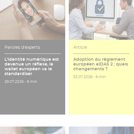
Paroles d'experts
Article
L'identité numérique est
Adoption du règlement
devenue un réflexe, le
européen eIDAS 2 : quels
wallet européen va le
changements ?
standardiser
Date de publication
Temps de lecture
23.07.2026 -
6 min
Date de publication
Temps de lecture
29.07.2026 -
6 min