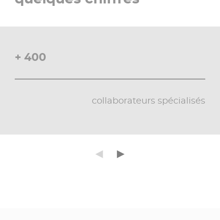
+ 400
collaborateurs spécialisés
Précédent
Suivant
◄
►