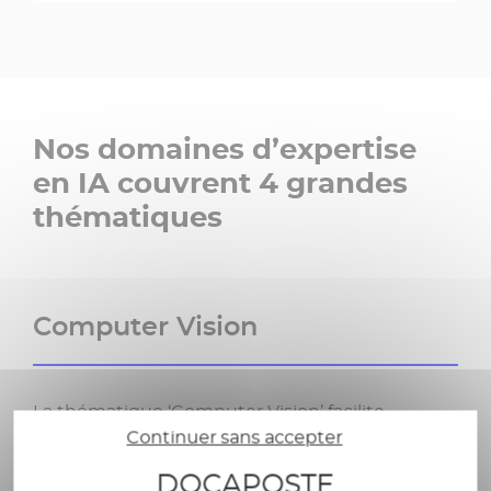
Nos domaines d’expertise
en IA couvrent 4 grandes
thématiques
Computer Vision
La thématique ‘Computer Vision’ facilite
Continuer sans accepter
notamment le traitement d’éléments dans
l’image et / ou dans la vidéo et la reconnaissance
DOCAPOSTE
automatique d’information (par ex. d’adresse,