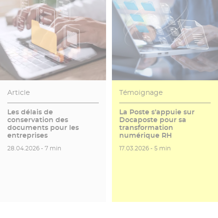
Article
Témoignage
Les délais de
La Poste s’appuie sur
conservation des
Docaposte pour sa
documents pour les
transformation
entreprises
numérique RH
Date de publication
Temps de lecture
Date de publication
Temps de lecture
28.04.2026 -
7 min
17.03.2026 -
5 min