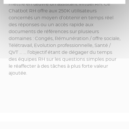
mettre en œuvre un assistant virtuel RH. Ce
Chatbot RH offre aux 250K utilisateurs
concernés un moyen d’obtenir en temps réel
des réponses ou un accès rapide aux
documents de références sur plusieurs
domaines : Congés, Rémunération / offre sociale,
Télétravail, Evolution professionnelle, Santé /
QVT … … l’objectif étant de dégager du temps
des équipes RH sur les questions simples pour
le réaffecter à des tâches à plus forte valeur
ajoutée.