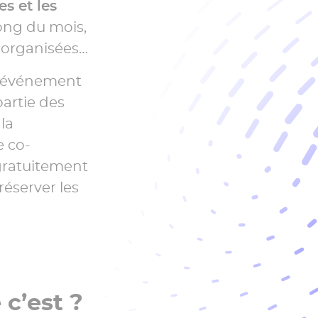
es et les
long du mois,
é organisées…
e, événement
partie des
la
e co-
gratuitement
éserver les
 c’est ?