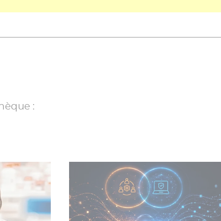
hèque :