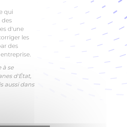
e qui
, des
ues d'une
orriger les
par des
 entreprise.
à se
nes d'État,
is aussi dans