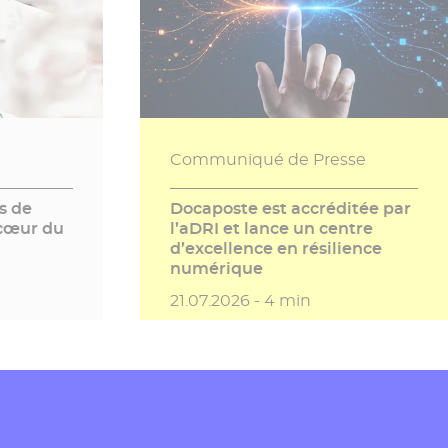
Communiqué de Presse
s de
Docaposte est accréditée par
 cœur du
l’aDRI et lance un centre
d’excellence en résilience
numérique
 lecture
Date de publication
Temps de lecture
21.07.2026 -
4 min