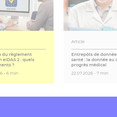
Article
n du règlement
Entrepôts de donnée
 eIDAS 2 : quels
santé : la donnée au
ents ?
progrès médical
publication
Temps de lecture
Date de publication
Temps de
26 -
6 min
22.07.2026 -
7 min