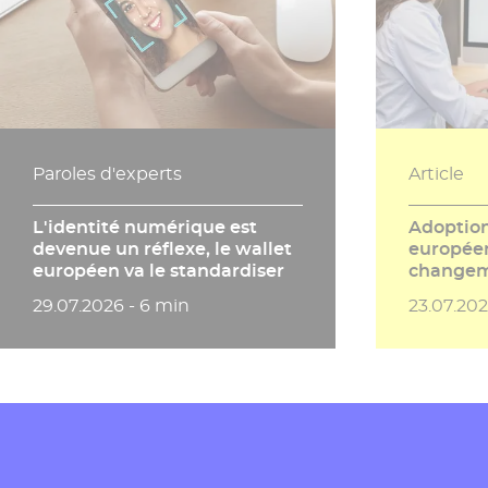
Paroles d'experts
Article
L'identité numérique est
Adoptio
devenue un réflexe, le wallet
européen
européen va le standardiser
changem
Date de publication
Temps de lecture
Date de 
29.07.2026 -
6 min
23.07.20