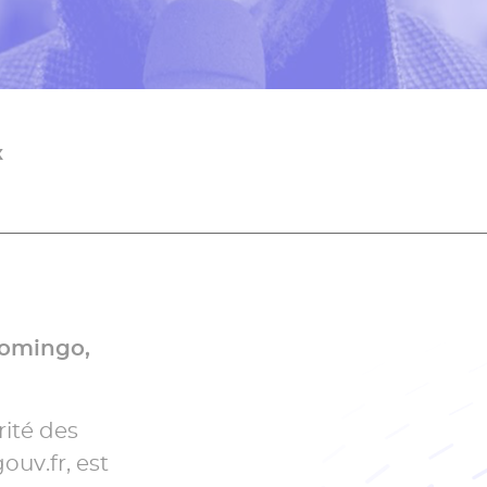
X
omingo,
rité des
uv.fr, est