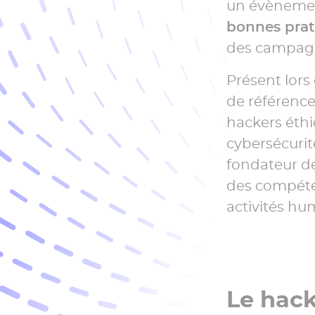
un évènemen
»
bonnes prat
des campagne
Présent lors
de référence
hackers éthi
cybersécurit
fondateur d
des compéten
activités h
Le hack