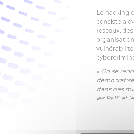
Le hacking é
consiste à é
réseaux, des
organisation.
vulnérabilité
cybercriminel
« On se ren
démocratiser
dans des mini
les PME et les