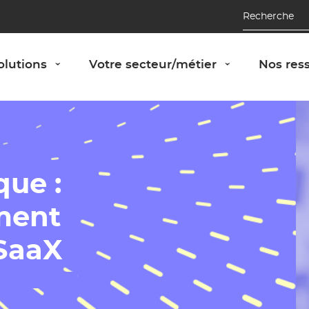
Recherche
Afficher le panneau "Nos solutions"
Afficher le 
olutions
Votre secteur/métier
Nos res
›
›
que :
ément
 SaaX