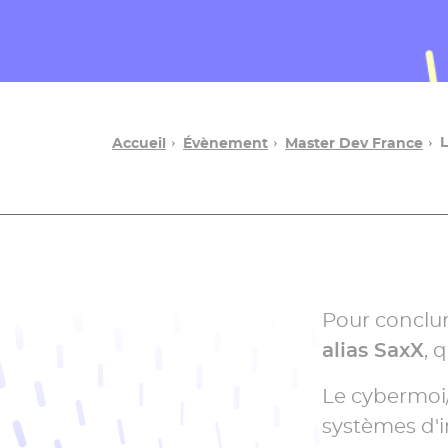
L
Accueil
Évènement
Master Dev France
Une
Pour conclur
question ?
alias SaxX
, 
Contacter
Le cybermoi/
un
systèmes d'i
conseiller