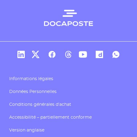
Compte Linkedin de Docaposte
Compte X de Docaposte
Compte Facebook de Docaposte
Compte Threads de Docapos
Compte Youtube de Do
Compte Dailymo
Compte W
Informations légales
Données Personnelles
Conditions générales d’achat
Accessibilité – partiellement conforme
Version anglaise