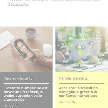
Docaposte.
Paroles d'experts
Paroles d'experts
L'identité numérique est
Accélérer la transition
devenue un réflexe, le
écologique grâce à la
wallet européen va le
confiance numérique
standardiser
Date de publication
24.06.2026
Date de publication
29.07.2026