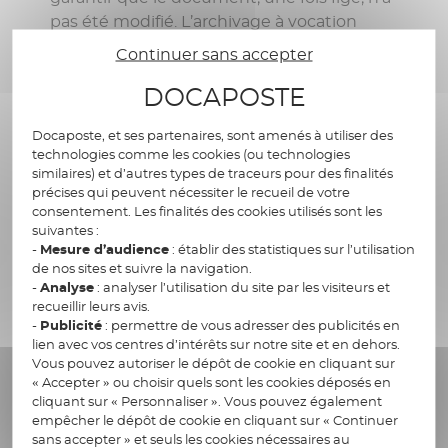
pas été modifié. L’archivage à vocation
probatoire est un processus qui débute dès
Continuer sans accepter
l’instant où le contenu du document est figé
DOCAPOSTE
et qu’il peut donc être considéré comme une
archive.
Docaposte, et ses partenaires, sont amenés à utiliser des
La durée de conservation du document
: elle
technologies comme les cookies (ou technologies
est devenue d’autant plus importante dans le
similaires) et d’autres types de traceurs pour des finalités
précises qui peuvent nécessiter le recueil de votre
cadre du RGPD. Celui-ci précise que les
consentement. Les finalités des cookies utilisés sont les
données personnelles, et donc les
suivantes :
documents en contenant, doivent être
-
Mesure d’audience
: établir des statistiques sur l’utilisation
collectées pour un but bien déterminé et
de nos sites et suivre la navigation.
-
Analyse
: analyser l’utilisation du site par les visiteurs et
légitime et qu’une finalité de traitement doit
recueillir leurs avis.
justifier leur conservation.
-
Publicité
: permettre de vous adresser des publicités en
La disponibilité de l’information
: le
lien avec vos centres d’intérêts sur notre site et en dehors.
Vous pouvez autoriser le dépôt de cookie en cliquant sur
document doit pouvoir être consultable mais
« Accepter » ou choisir quels sont les cookies déposés en
cette consultation ou toute autre opération
cliquant sur « Personnaliser ». Vous pouvez également
du cycle de vie doivent pouvoir être tracées,
empêcher le dépôt de cookie en cliquant sur « Continuer
condition sine qua non à la validité du
sans accepter » et seuls les cookies nécessaires au