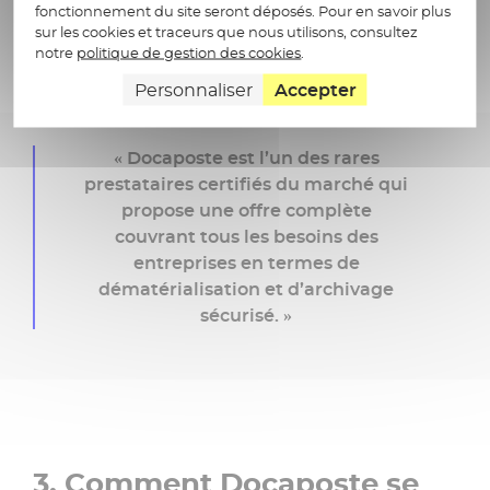
fonctionnement du site seront déposés. Pour en savoir plus
document archivé. »
sur les cookies et traceurs que nous utilisons, consultez
notre
politique de gestion des cookies
.
Personnaliser
Accepter
« Docaposte est l’un des rares
prestataires certifiés du marché qui
propose une offre complète
couvrant tous les besoins des
entreprises en termes de
dématérialisation et d’archivage
sécurisé. »
3. Comment Docaposte se