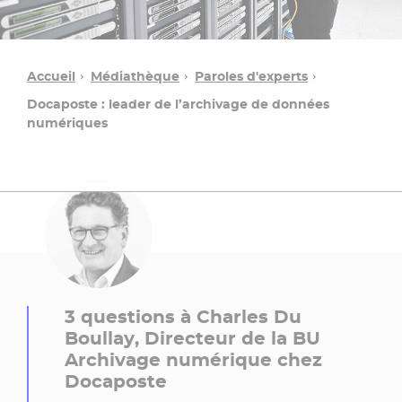
Accueil
Médiathèque
Paroles d'experts
Docaposte : leader de l’archivage de données
numériques
Une
question ?
3 questions à Charles Du
Boullay, Directeur de la BU
Contacter
Archivage numérique chez
un
Docaposte
conseiller