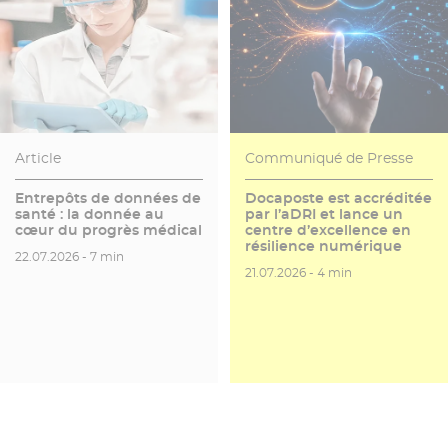
Article
Communiqué de Presse
Entrepôts de données de
Docaposte est accréditée
santé : la donnée au
par l’aDRI et lance un
cœur du progrès médical
centre d’excellence en
résilience numérique
Date de publication
Temps de lecture
22.07.2026 -
7 min
Date de publication
Temps de lecture
21.07.2026 -
4 min