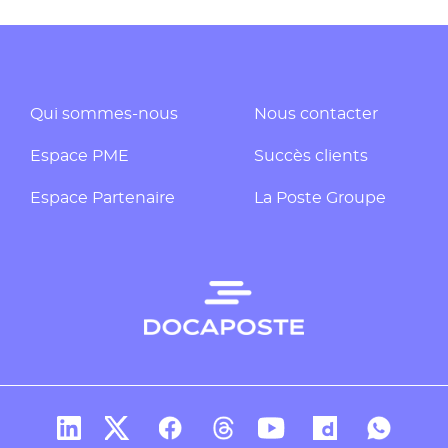
Qui sommes-nous
Nous contacter
Espace PME
Succès clients
Espace Partenaire
La Poste Groupe
Compte Linkedin de Docaposte
Compte X de Docaposte
Compte Facebook de Docaposte
Compte Threads de Docapos
Compte Youtube de Do
Compte Dailymo
Compte W