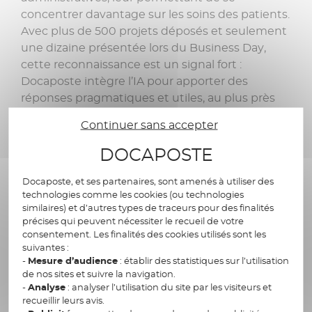
concentrer davantage sur les soins des patients.
Avec plus de 500 projets déposés et seulement
une dizaine présentée lors du Business Day,
cette reconnaissance est un signal fort :
Docaposte intègre l’IA pour apporter des
réponses pragmatiques et utiles, au plus près
des besoins des utilisateurs, en garantissant un
Continuer sans accepter
cadre éthique et souverain.
DOCAPOSTE
Docaposte, et ses partenaires, sont amenés à utiliser des
technologies comme les cookies (ou technologies
similaires) et d’autres types de traceurs pour des finalités
précises qui peuvent nécessiter le recueil de votre
consentement. Les finalités des cookies utilisés sont les
suivantes :
-
Mesure d’audience
: établir des statistiques sur l’utilisation
de nos sites et suivre la navigation.
-
Analyse
: analyser l’utilisation du site par les visiteurs et
recueillir leurs avis.