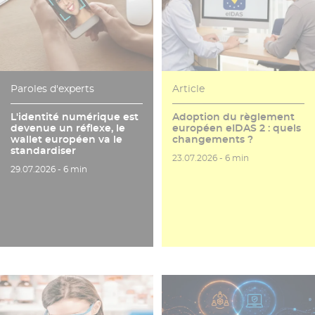
Paroles d'experts
Article
L'identité numérique est
Adoption du règlement
devenue un réflexe, le
européen eIDAS 2 : quels
wallet européen va le
changements ?
standardiser
Date de publication
Temps de lecture
23.07.2026 -
6 min
Date de publication
Temps de lecture
29.07.2026 -
6 min