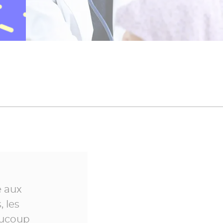
e aux
 les
aucoup