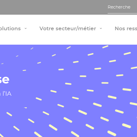
Recherche
Afficher le panneau "Nos solutions"
Afficher le 
olutions
Votre secteur/métier
Nos res
›
›
se
l’IA