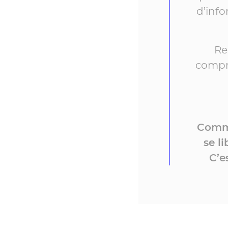
d’inf
Re
compre
Comme
se l
C’e