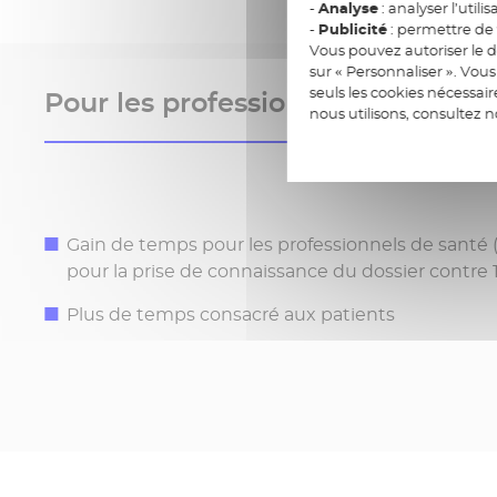
-
Analyse
: analyser l’utilis
-
Publicité
: permettre de v
Vous pouvez autoriser le d
sur « Personnaliser ». Vo
seuls les cookies nécessai
Pour les professionnels de santé
nous utilisons, consultez 
Gain de temps pour les professionnels de santé
pour la prise de connaissance du dossier contre 1
Plus de temps consacré aux patients