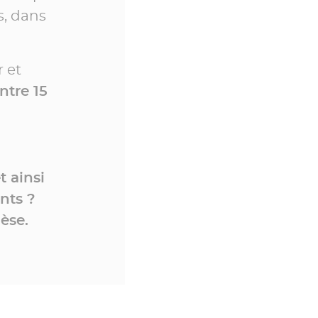
s, dans
 et
ntre 15
 ainsi
nts ?
èse.