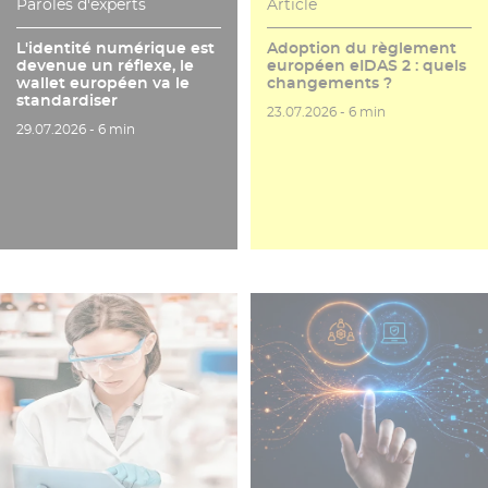
Paroles d'experts
Article
L'identité numérique est
Adoption du règlement
devenue un réflexe, le
européen eIDAS 2 : quels
wallet européen va le
changements ?
standardiser
Date de publication
Temps de lecture
23.07.2026 -
6 min
Date de publication
Temps de lecture
29.07.2026 -
6 min