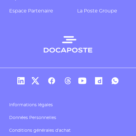
Espace Partenaire
La Poste Groupe
Compte Linkedin de Docaposte
Compte X de Docaposte
Compte Facebook de Docaposte
Compte Threads de Docapos
Compte Youtube de Do
Compte Dailymo
Compte W
Informations légales
Données Personnelles
Conditions générales d’achat