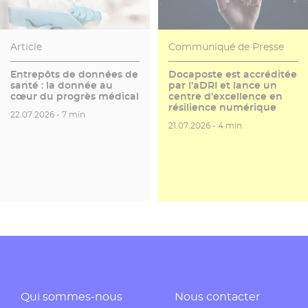
Article
Communiqué de Presse
Entrepôts de données de
Docaposte est accréditée
santé : la donnée au
par l’aDRI et lance un
cœur du progrès médical
centre d’excellence en
résilience numérique
Date de publication
Temps de lecture
22.07.2026 -
7 min
Date de publication
Temps de lecture
21.07.2026 -
4 min
Qui sommes-nous
Nous contacter