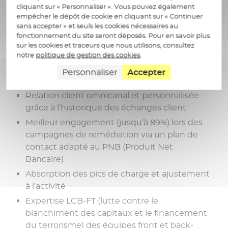
La gestion déléguée du KYC
cliquant sur « Personnaliser ». Vous pouvez également
empêcher le dépôt de cookie en cliquant sur « Continuer
sans accepter » et seuls les cookies nécessaires au
fonctionnement du site seront déposés. Pour en savoir plus
Nos experts KYC utilisent la plateforme comme
sur les cookies et traceurs que nous utilisons, consultez
outil métier dans le cadre de la délégation de
notre
politique de gestion des cookies
.
services :
Personnaliser
Accepter
Relation client omnicanal et personnalisée
grâce à l’historique des échanges client
Meilleur engagement (jusqu’à 89%) lors des
campagnes de remédiation via un plan de
contact adapté au PNB (Produit Net
Bancaire)
Absorption des pics de charge et ajustement
à l’activité
Expertise LCB-FT (lutte contre le
blanchiment des capitaux et le financement
du terrorisme) des équipes front et back-