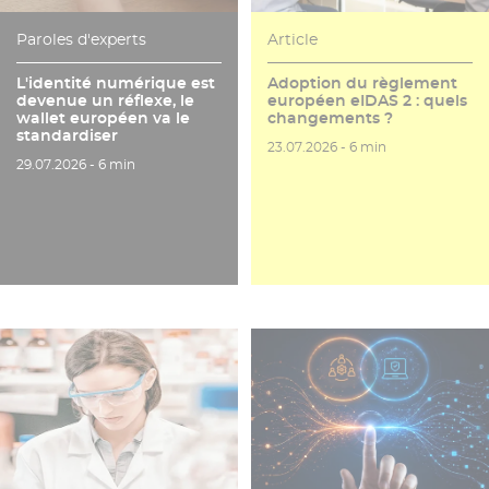
Paroles d'experts
Article
L'identité numérique est
Adoption du règlement
devenue un réflexe, le
européen eIDAS 2 : quels
wallet européen va le
changements ?
standardiser
Date de publication
Temps de lecture
23.07.2026 -
6 min
Date de publication
Temps de lecture
29.07.2026 -
6 min