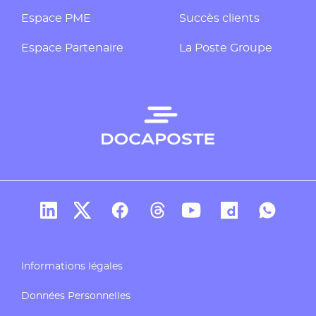
Espace PME
Succès clients
Espace Partenaire
La Poste Groupe
Compte Linkedin de Docaposte
Compte X de Docaposte
Compte Facebook de Docaposte
Compte Threads de Docapos
Compte Youtube de Do
Compte Dailymo
Compte W
Informations légales
Données Personnelles