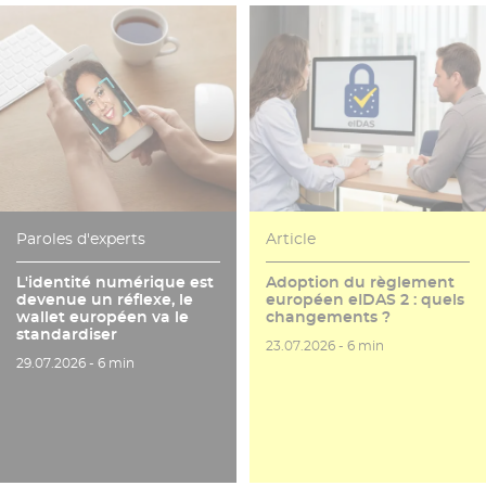
Paroles d'experts
Article
L'identité numérique est
Adoption du règlement
devenue un réflexe, le
européen eIDAS 2 : quels
wallet européen va le
changements ?
standardiser
Date de publication
Temps de lecture
23.07.2026 -
6 min
Date de publication
Temps de lecture
29.07.2026 -
6 min