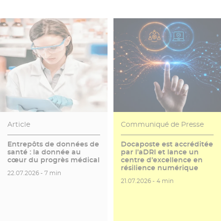
Article
Communiqué de Presse
Entrepôts de données de
Docaposte est accréditée
santé : la donnée au
par l’aDRI et lance un
cœur du progrès médical
centre d’excellence en
résilience numérique
Date de publication
Temps de lecture
22.07.2026 -
7 min
Date de publication
Temps de lecture
21.07.2026 -
4 min