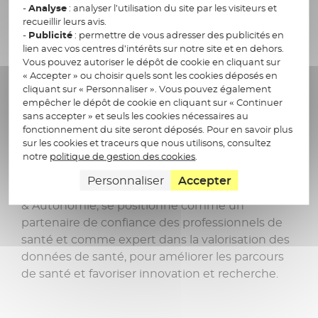
Docaposte du potentiel immense autour de l'IA
-
Analyse
: analyser l’utilisation du site par les visiteurs et
en santé. Aujourd'hui, nous sommes axés autour
recueillir leurs avis.
-
Publicité
: permettre de vous adresser des publicités en
de l'IA générative mais de nombreuses idées
lien avec vos centres d’intérêts sur notre site et en dehors.
émergent, en lien avec les pratiques de terrain
Vous pouvez autoriser le dépôt de cookie en cliquant sur
et les professionnels de santé. Nous nous
« Accepter » ou choisir quels sont les cookies déposés en
tournons notamment vers des solutions d'IA
cliquant sur « Personnaliser ». Vous pouvez également
empêcher le dépôt de cookie en cliquant sur « Continuer
ambiant, c'est à dire des solutions, qui, par la
sans accepter » et seuls les cookies nécessaires au
voix, saisissent les informations et les
fonctionnement du site seront déposés. Pour en savoir plus
structurent. »
sur les cookies et traceurs que nous utilisons, consultez
notre
politique de gestion des cookies
.
Personnaliser
Accepter
Docaposte, pilier numérique de La Poste Santé
& Autonomie, se positionne comme un
partenaire de confiance des professionnels de
santé et comme expert dans la valorisation des
données de santé, pour améliorer les parcours
de santé et favoriser innovation et recherche.