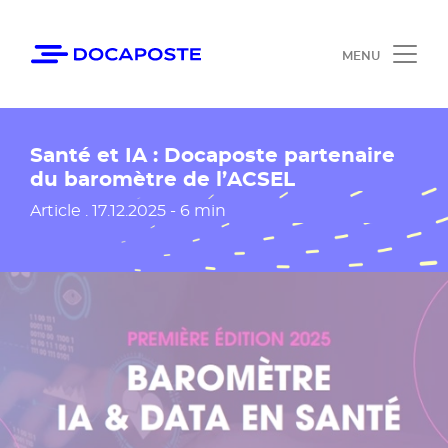
Panneau de gestion des cookies
Accéder au contenu
Ouvrir le 
Santé et IA : Docaposte partenaire
du baromètre de l’ACSEL
Date de publication
Article .
17.12.2025 - 6 min