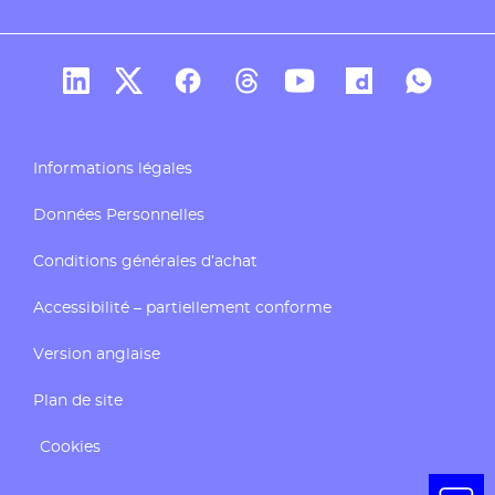
Compte Linkedin de Docaposte
Compte X de Docaposte
Compte Facebook de Docaposte
Compte Threads de Docapos
Compte Youtube de Do
Compte Dailymo
Compte W
Informations légales
Données Personnelles
Conditions générales d’achat
Accessibilité – partiellement conforme
Version anglaise
Plan de site
Cookies
Ouvrir 