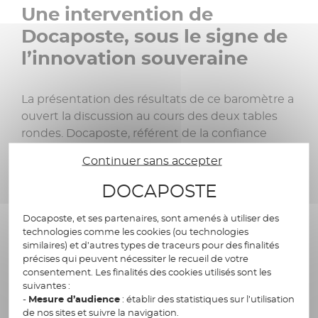
Une intervention de
Docaposte, sous le signe de
l’innovation souveraine
La présentation des résultats de ce baromètre a
ouvert la discussion au cours des deux tables
rondes. Docaposte, référent de la confiance
numérique en France, est intervenu autour de
Continuer sans accepter
la thématique :
«
La révolution est déjà là :
comment l’adoption massive de l’IA par les
DOCAPOSTE
soignants redéfinit-elle le secteur ?
»
Olivier
Barets, Directeur Marketing stratégique,
Docaposte, et ses partenaires, sont amenés à utiliser des
technologies comme les cookies (ou technologies
Communication et Partenariats des activités
similaires) et d’autres types de traceurs pour des finalités
Santé chez Docaposte
s’est exprimé sur la
précises qui peuvent nécessiter le recueil de votre
volonté de Docaposte d’accompagner les
consentement. Les finalités des cookies utilisés sont les
suivantes :
professionnels de santé dans l’amélioration de
-
Mesure d’audience
: établir des statistiques sur l’utilisation
leur quotidien :
« Nous avons conscience chez
de nos sites et suivre la navigation.