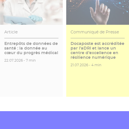
Article
Communiqué de Presse
Entrepôts de données de
Docaposte est accréditée
santé : la donnée au
par l’aDRI et lance un
cœur du progrès médical
centre d’excellence en
résilience numérique
Date de publication
Temps de lecture
22.07.2026 -
7 min
Date de publication
Temps de lecture
21.07.2026 -
4 min