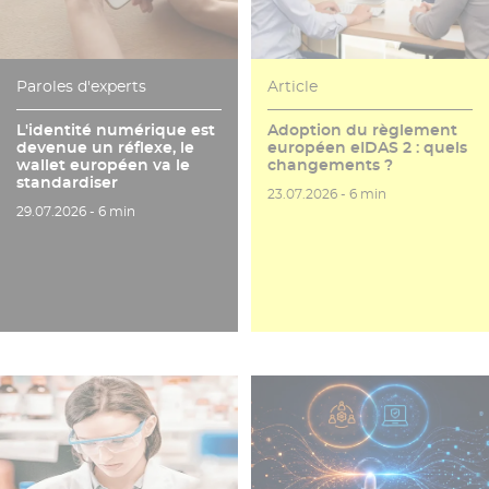
Paroles d'experts
Article
L'identité numérique est
Adoption du règlement
devenue un réflexe, le
européen eIDAS 2 : quels
wallet européen va le
changements ?
standardiser
Date de publication
Temps de lecture
23.07.2026 -
6 min
Date de publication
Temps de lecture
29.07.2026 -
6 min