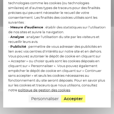
technologies comme les cookies (ou technologies
et avec une exigence constante de
similaires) et d’autres types de traceurs pour des finalités
sécurité des données sensibles.
précises qui peuvent nécessiter le recueil de votre
consentement. Les finalités des cookies utilisés sont les
suivantes :
-
Mesure d’audience
: établir des statistiques sur l’utilisation
de nos sites et suivre la navigation.
-
Analyse
: analyser l’utilisation du site par les visiteurs et
La santé est un secteur prioritaire pour
recueillir leurs avis.
Docaposte, au coeur de notre
-
Publicité
: permettre de vous adresser des publicités en
lien avec vos centres d’intérêts sur notre site et en dehors.
engagement.
Tech & Trust par Docaposte
Vous pouvez autoriser le dépôt de cookie en cliquant sur
définit cet engagement à offrir à la société
« Accepter » ou choisir quels sont les cookies déposés en
tout entière un numérique éthique,
cliquant sur « Personnaliser ». Vous pouvez également
empêcher le dépôt de cookie en cliquant sur « Continuer
responsable et au plus haut niveau de sécurité
sans accepter » et seuls les cookies nécessaires au
technologique.
Ce marqueur incarne ainsi notre
fonctionnement du site seront déposés. Pour en savoir plus
ambition de contribuer à la souveraineté
sur les cookies et traceurs que nous utilisons, consultez
numérique française et européenne, grâce aux
notre
politique de gestion des cookies
.
solutions et infrastructures conçues et opérées
Personnaliser
Accepter
par ses équipes.