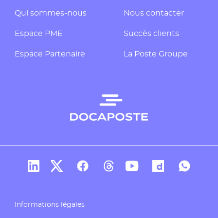
Qui sommes-nous
Nous contacter
Espace PME
Succès clients
Espace Partenaire
La Poste Groupe
Compte Linkedin de Docaposte
Compte X de Docaposte
Compte Facebook de Docaposte
Compte Threads de Docapos
Compte Youtube de Do
Compte Dailymo
Compte W
Informations légales