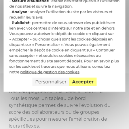
-
Mesure d’audience
: établir des statistiques sur l’utilisation
En option, il est possible de personnaliser les
de nos sites et suivre la navigation.
scénarios et domaines attaquants.
-
Analyse
: analyser l’utilisation du site par les visiteurs et
recueillir leurs avis.
-
Publicité
: permettre de vous adresser des publicités en
lien avec vos centres d’intérêts sur notre site et en dehors.
Déploiement
Vous pouvez autoriser le dépôt de cookie en cliquant sur
« Accepter » ou choisir quels sont les cookies déposés en
Nous pouvons intégrer la liste des
cliquant sur « Personnaliser ». Vous pouvez également
collaborateurs à entrainer et lancer les
empêcher le dépôt de cookie en cliquant sur « Continuer
sans accepter » et seuls les cookies nécessaires au
campagnes.
fonctionnement du site seront déposés. Pour en savoir plus
sur les cookies et traceurs que nous utilisons, consultez
notre
politique de gestion des cookies
.
Production
Personnaliser
Accepter
Des campagnes sont lancées en continu.
Tous les mois, un tableau de bord
synthétique permet de suivre l’évolution du
score des collaborateurs ou de groupes
spécifiques pour mesurer l’amélioration de
leurs réflexes.