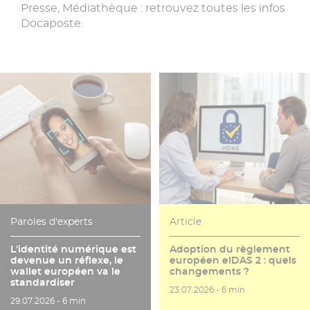
Presse, Médiathèque : retrouvez toutes les infos
Docaposte.
Paroles d'experts
Article
L'identité numérique est
Adoption du règlement
devenue un réflexe, le
européen eIDAS 2 : quels
wallet européen va le
changements ?
standardiser
Date de publication
Temps de lecture
23.07.2026 -
6 min
Date de publication
Temps de lecture
29.07.2026 -
6 min