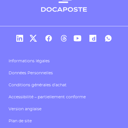
Compte Linkedin de Docaposte
Compte X de Docaposte
Compte Facebook de Docaposte
Compte Threads de Docapos
Compte Youtube de Do
Compte Dailymo
Compte W
Informations légales
Données Personnelles
Conditions générales d’achat
Accessibilité – partiellement conforme
Version anglaise
Plan de site