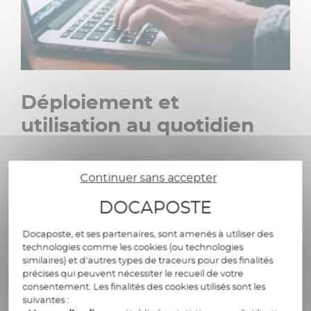
Déploiement et
utilisation au quotidien​
Cadrage et prérequis
Continuer sans accepter
DOCAPOSTE
Validation de la liste des collaborateurs à
entrainer et des prérequis (disposer des
Docaposte, et ses partenaires, sont amenés à utiliser des
droits ou du contact de la personne ayant
technologies comme les cookies (ou technologies
ces droits sur le service DNS du domaine et
similaires) et d’autres types de traceurs pour des finalités
sur l’éventuelle solution de protection de
précises qui peuvent nécessiter le recueil de votre
messagerie).
consentement. Les finalités des cookies utilisés sont les
suivantes :