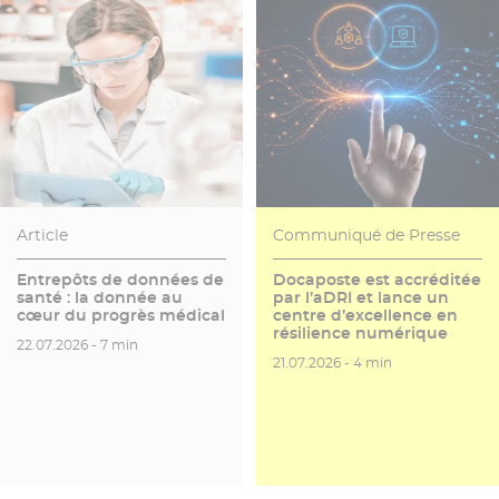
Article
Communiqué de Presse
Entrepôts de données de
Docaposte est accréditée
santé : la donnée au
par l’aDRI et lance un
cœur du progrès médical
centre d’excellence en
résilience numérique
Date de publication
Temps de lecture
22.07.2026 -
7 min
Date de publication
Temps de lecture
21.07.2026 -
4 min