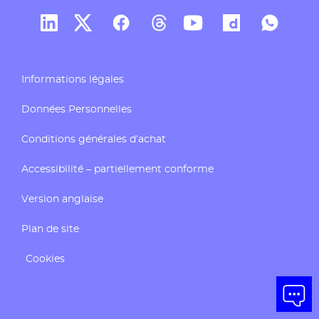
Compte Linkedin de Docaposte
Compte X de Docaposte
Compte Facebook de Docaposte
Compte Threads de Docapos
Compte Youtube de Do
Compte Dailymo
Compte W
Informations légales
Données Personnelles
Conditions générales d’achat
Accessibilité – partiellement conforme
Version anglaise
Plan de site
Cookies
Ouvrir 