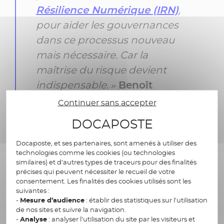
Résilience Numérique (IRN)
,
pour aider les gouvernances
dans ce processus nouveau
mais nécessaire. Car la
maîtrise du risque devient
indispensable. »
Benoît
Parizet, Directeur général
Continuer sans accepter
adjoint de Docaposte en
DOCAPOSTE
charge du Secteur Public
Docaposte, et ses partenaires, sont amenés à utiliser des
technologies comme les cookies (ou technologies
similaires) et d’autres types de traceurs pour des finalités
précises qui peuvent nécessiter le recueil de votre
consentement. Les finalités des cookies utilisés sont les
Le monde de la tech se trouve donc à un
suivantes :
carrefour stratégique : d’un côté, l’innovation
-
Mesure d’audience
: établir des statistiques sur l’utilisation
technologique s’accélère toujours plus et, de
de nos sites et suivre la navigation.
l’autre, les notions de risque, de sens et de
-
Analyse
: analyser l’utilisation du site par les visiteurs et