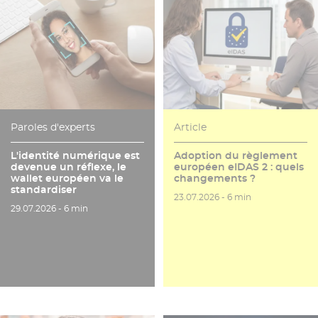
Paroles d'experts
Article
L'identité numérique est
Adoption du règlement
devenue un réflexe, le
européen eIDAS 2 : quels
wallet européen va le
changements ?
standardiser
Date de publication
Temps de lecture
23.07.2026 -
6 min
Date de publication
Temps de lecture
29.07.2026 -
6 min