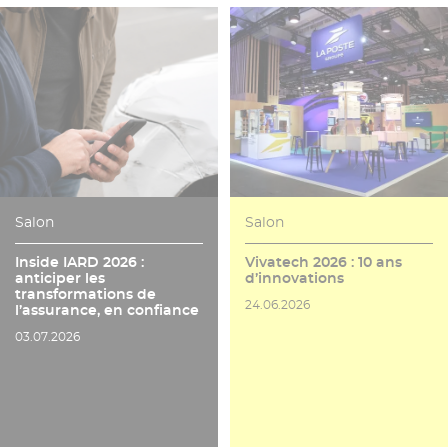
Salon
Salon
Inside IARD 2026 :
Vivatech 2026 : 10 ans
anticiper les
d’innovations
transformations de
Date de publication
24.06.2026
l’assurance, en confiance
Date de publication
03.07.2026