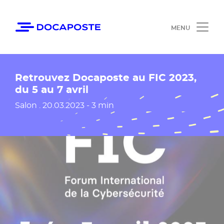
Panneau de gestion des cookies
Accéder au contenu
Ouvrir le 
Retrouvez Docaposte au FIC 2023,
du 5 au 7 avril
Date de publication
Salon .
20.03.2023 - 3 min