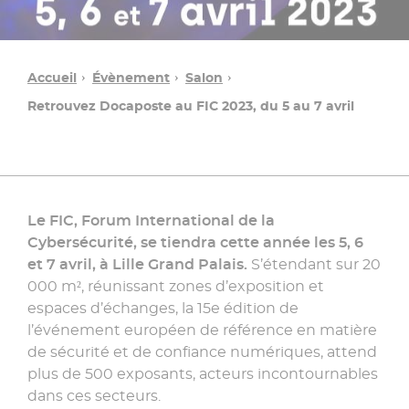
Accueil
Évènement
Salon
Retrouvez Docaposte au FIC 2023, du 5 au 7 avril
Le FIC, Forum International de la
Cybersécurité, se tiendra cette année les 5, 6
Une
et 7 avril, à Lille Grand Palais.
S’étendant sur 20
question ?
000 m², réunissant zones d’exposition et
espaces d’échanges, la 15e édition de
l’événement européen de référence en matière
Contacter
de sécurité et de confiance numériques, attend
un
conseiller
plus de 500 exposants, acteurs incontournables
»
dans ces secteurs.