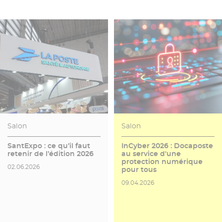
Salon
Salon
SantExpo : ce qu’il faut
InCyber 2026 : Docaposte
retenir de l’édition 2026
au service d'une
protection numérique
Date de publication
02.06.2026
pour tous
Date de publication
09.04.2026