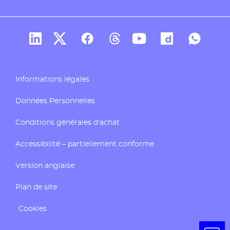
Compte Linkedin de Docaposte
Compte X de Docaposte
Compte Facebook de Docaposte
Compte Threads de Docapos
Compte Youtube de Do
Compte Dailymo
Compte W
Informations légales
Données Personnelles
Conditions générales d’achat
Accessibilité – partiellement conforme
Version anglaise
Plan de site
Cookies
Ouvrir 