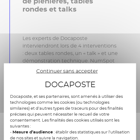
de plénières, tables
rondes et talks
Les experts de Docaposte
interviendront lors de 4 interventions
: deux tables rondes, un « talk » et une
démonstration technique. NumSpot
vous donne rendez-vous pour une
Continuer sans accepter
plénière.
DOCAPOSTE
Docaposte, et ses partenaires, sont amenés à utiliser des
ID & KYC Forum, salle 3.2 | Table
technologies comme les cookies (ou technologies
ronde d’ouverture :
« Les défis et
similaires) et d’autres types de traceurs pour des finalités
précises qui peuvent nécessiter le recueil de votre
les orientations de l’écosystème
consentement. Les finalités des cookies utilisés sont les
identité en France »
, mercredi 5
suivantes :
avril 2023 09:45 à 11:00, avec
-
Mesure d’audience
: établir des statistiques sur l’utilisation
Candice Dauge, Directrice de la
de nos sites et suivre la navigation.