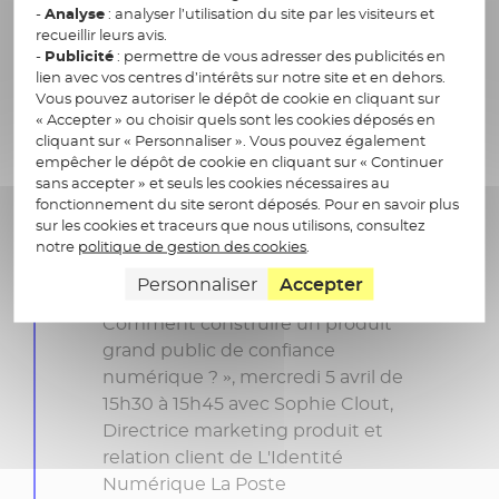
-
Analyse
: analyser l’utilisation du site par les visiteurs et
Business Unit Digital Identity &
recueillir leurs avis.
Services de Docaposte
-
Publicité
: permettre de vous adresser des publicités en
ID & KYC Forum, salle 3.3 | Table
lien avec vos centres d’intérêts sur notre site et en dehors.
Vous pouvez autoriser le dépôt de cookie en cliquant sur
ronde :
« Les portefeuilles mobiles
« Accepter » ou choisir quels sont les cookies déposés en
en Europe et au-delà »,
mercredi 5
cliquant sur « Personnaliser ». Vous pouvez également
avril 2023 de 11h15 à 12h15, avec
empêcher le dépôt de cookie en cliquant sur « Continuer
sans accepter » et seuls les cookies nécessaires au
Nicolas Bigand, Directeur
fonctionnement du site seront déposés. Pour en savoir plus
Technique de L'Identité
sur les cookies et traceurs que nous utilisons, consultez
Numérique La Poste
notre
politique de gestion des cookies
.
Espace ID Talk, Village ID & KYC |
Personnaliser
Accepter
Talk proposé par Docaposte
: «
Comment construire un produit
grand public de confiance
numérique ? », mercredi 5 avril de
15h30 à 15h45 avec Sophie Clout,
Directrice marketing produit et
relation client de L'Identité
Numérique La Poste