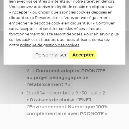
lien avec vos centres d’intérêts sur notre site et en dehors.
Vous pouvez autoriser le dépôt de cookie en cliquant sur
« Accepter » ou choisir quels sont les cookies déposés en
cliquant sur « Personnaliser ». Vous pouvez également
empêcher le dépôt de cookie en cliquant sur « Continuer
sans accepter » et seuls les cookies nécessaires au
fonctionnement du site seront déposés. Pour en savoir plus
sur les cookies et traceurs que nous utilisons, consultez
Ne manquez pas nos
notre
politique de gestion des cookies
.
conférences !
Personnaliser
Accepter
Mercredi 13 novembre à 9h30 - salle
2 :
« Comment adapter PRONOTE
au projet pédagogique de
l'établissement ? »
Jeudi 14 novembre à 9h30 - salle 2 :
« 8 raisons de choisir l’ENEJ,
l’Environnement Numérique 100%
complémentaire avec PRONOTE »