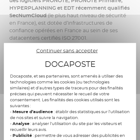
des logiciels PRONOTE, PRONOTE Primaire,
HYPERPLANNING et EDT récemment qualifiés
SecNumCloud
(le plus haut niveau de sécurité
en France), est dotée d’infrastructures de
confiance opérées en France au sein de ses
datacenters certifiés ISO 27001.
Sur la base de PRONOTE déjà utilisé dans 90%
Continuer sans accepter
des collèges et lycées,
DOCAPOSTE
Docaposte, et ses partenaires, sont amenés à utiliser des
Docaposte propose d’aller plus loin pour
technologies comme les cookies (ou technologies
déployer non pas un Environnement
similaires) et d’autres types de traceurs pour des finalités
précises qui peuvent nécessiter le recueil de votre
Numérique de Travail (ENT) mais un
Espace
consentement. Les finalités des cookies utilisés sont les
Numérique pour l’Éducation et la Jeunesse
suivantes :
(ENEJ)
. Cette véritable place de services
-
Mesure d’audience
: établir des statistiques sur l’utilisation
territoriale et évolutive est co-construite avec
de nos sites et suivre la navigation.
-
Analyse
: analyser l’utilisation du site par les visiteurs et
les collectivités et conçue pour répondre aux
recueillir leurs avis.
besoins des usagers : élèves, parents et
-
Publicité
: permettre de vous adresser des publicités en
membres de la communauté éducative.