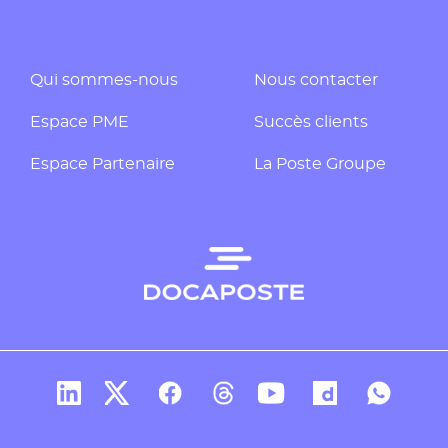
Qui sommes-nous
Nous contacter
Espace PME
Succès clients
Espace Partenaire
La Poste Groupe
Compte Linkedin de Docaposte
Compte X de Docaposte
Compte Facebook de Docaposte
Compte Threads de Docapos
Compte Youtube de Do
Compte Dailymo
Compte W