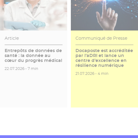
Article
Communiqué de Presse
Entrepôts de données de
Docaposte est accréditée
santé : la donnée au
par l’aDRI et lance un
cœur du progrès médical
centre d’excellence en
résilience numérique
Date de publication
Temps de lecture
22.07.2026 -
7 min
Date de publication
Temps de lecture
21.07.2026 -
4 min