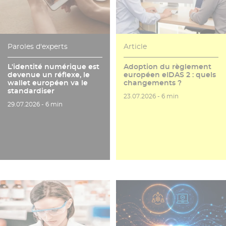
Paroles d'experts
Article
L'identité numérique est
Adoption du règlement
devenue un réflexe, le
européen eIDAS 2 : quels
wallet européen va le
changements ?
standardiser
Date de publication
Temps de lecture
23.07.2026 -
6 min
Date de publication
Temps de lecture
29.07.2026 -
6 min