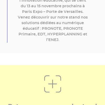
votre
l'innovation éducative, qui se tient
badge
du 13 au 15 novembre prochains à
(gratuit)
Paris Expo – Porte de Versailles.
»
Venez découvrir sur notre stand nos
solutions dédiées au numérique
éducatif : PRONOTE, PRONOTE
Primaire, EDT, HYPERPLANNING et
l’ENEJ.