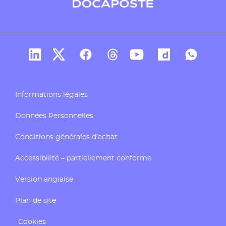
Compte Linkedin de Docaposte
Compte X de Docaposte
Compte Facebook de Docaposte
Compte Threads de Docapos
Compte Youtube de Do
Compte Dailymo
Compte W
Informations légales
Données Personnelles
Conditions générales d’achat
Accessibilité – partiellement conforme
Version anglaise
Plan de site
Cookies