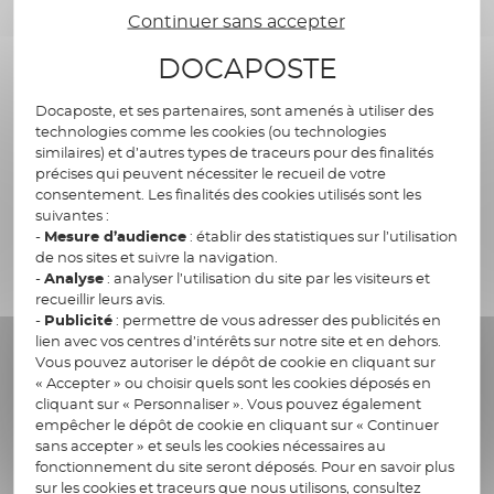
basée sur de l’IA générative à
Continuer sans accepter
destination des professionnels de
santé permettant la synthèse de
DOCAPOSTE
l’ensemble des informations
disponibles depuis leur
Docaposte, et ses partenaires, sont amenés à utiliser des
technologies comme les cookies (ou technologies
environnement de travail pour
similaires) et d’autres types de traceurs pour des finalités
accélérer la prise de connaissance du
précises qui peuvent nécessiter le recueil de votre
parcours de soins d’un patient et
consentement. Les finalités des cookies utilisés sont les
rendre de la disponibilité sur des
suivantes :
-
Mesure d’audience
: établir des statistiques sur l’utilisation
tâches chronophages comme la
de nos sites et suivre la navigation.
rédaction d’une lettre de liaison.
-
Analyse
: analyser l’utilisation du site par les visiteurs et
recueillir leurs avis.
Adaptée aux problématiques des
-
Publicité
: permettre de vous adresser des publicités en
médecins dans la prise en charge des
lien avec vos centres d’intérêts sur notre site et en dehors.
Vous pouvez autoriser le dépôt de cookie en cliquant sur
patients la solution a été conçue à
« Accepter » ou choisir quels sont les cookies déposés en
partir d’actifs technologiques de
cliquant sur « Personnaliser ». Vous pouvez également
confiance et souverains permettant
empêcher le dépôt de cookie en cliquant sur « Continuer
de garantir un cadre éthique,
sans accepter » et seuls les cookies nécessaires au
fonctionnement du site seront déposés. Pour en savoir plus
souverain et de confiance. »
sur les cookies et traceurs que nous utilisons, consultez