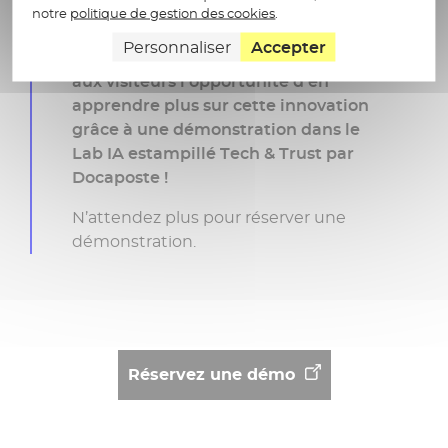
notre
politique de gestion des cookies
.
Personnaliser
Accepter
En plus de cette agora, nous offrons
aux visiteurs l’opportunité d’en
apprendre plus sur cette innovation
grâce à une démonstration dans le
Lab IA estampillé Tech & Trust par
Docaposte !
N’attendez plus pour réserver une
démonstration.
Réservez une démo