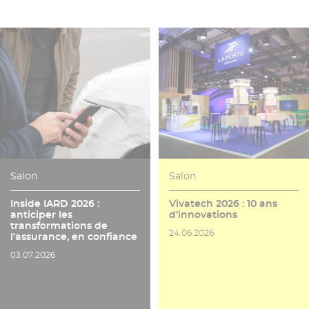
Salon
Salon
Inside IARD 2026 :
Vivatech 2026 : 10 ans
anticiper les
d’innovations
transformations de
Date de publication
24.06.2026
l’assurance, en confiance
Date de publication
03.07.2026