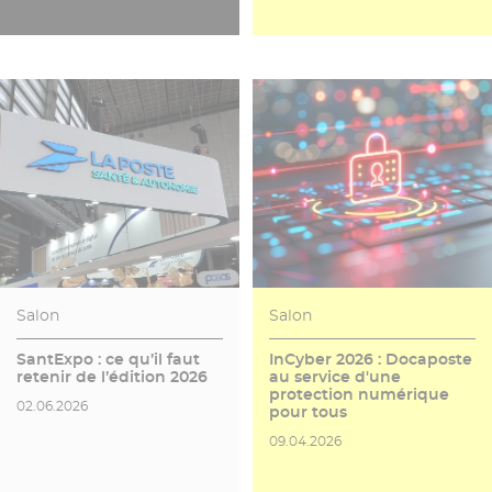
Salon
Salon
SantExpo : ce qu’il faut
InCyber 2026 : Docaposte
retenir de l’édition 2026
au service d'une
protection numérique
Date de publication
02.06.2026
pour tous
Date de publication
09.04.2026