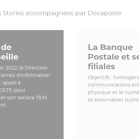
ss Stories accompagnées par Docaposte
 de
La Banque
eille
Postale et s
filiales
er 2022, la Direction
tèmes d'Information
Objectifs : homogéné
it appel à
communications ent
STE pour
physique et le num
er son service TEM
et externaliser la pr
ant.