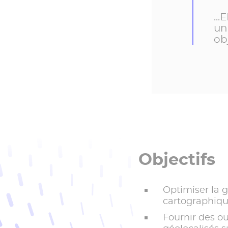
..
un
ob
Objectifs
Optimiser la 
cartographique
Fournir des ou