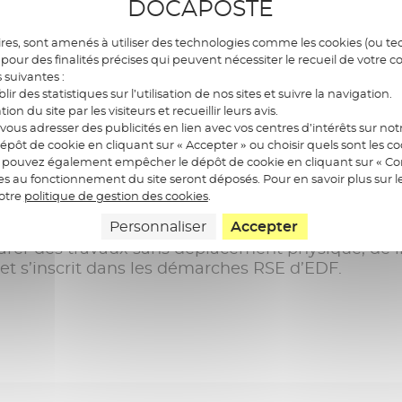
DOCAPOSTE
res, sont amenés à utiliser des technologies comme les cookies (ou tec
pour des finalités précises qui peuvent nécessiter le recueil de votre c
s suivantes :
blir des statistiques sur l’utilisation de nos sites et suivre la navigation.
ment de la cartographie sur le TEM a permis de ré
ation du site par les visiteurs et recueillir leurs avis.
 qui concatène l’ensemble des supports existants 
ous adresser des publicités en lien avec vos centres d’intérêts sur notr
 couverture GSM, réseau privé d’entreprise). »
épôt de cookie en cliquant sur « Accepter » ou choisir quels sont les c
IN, pilote de la prestation TEM pour la DTEAM – 
us pouvez également empêcher le dépôt de cookie en cliquant sur « Con
pertise et Appui industriel Multi-métiers
res au fonctionnement du site seront déposés. Pour en savoir plus sur l
notre
politique de gestion des cookies
.
ie du parc de téléphonie constitue une approche d
Personnaliser
Accepter
e permet lorsque les données sont croisées avec 
arer des travaux sans déplacement physique, de li
 et s’inscrit dans les démarches RSE d’EDF.