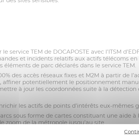
ur des sites sensibles.
r le service TEM de DOCAPOSTE avec l’ITSM d’EDF 
mandes et incidents relatifs aux actifs télécoms en
s éléments de parc déclarés dans le service TEM.
00% des accès réseaux fixes et M2M à partir de l’a
 affiner potentiellement le positionnement man
 mettre à jour les coordonnées suite à la détecti
richir les actifs de points d’intérêts eux-mêmes g
parcs sous forme de cartes constituant une aide à 
de zoom de la métropole jusqu’au site.
Conti