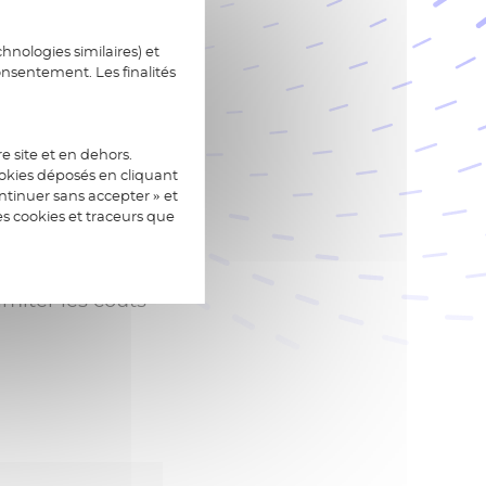
hnologies similaires) et
onsentement. Les finalités
aliser l’innovation
(radio, cuivre,
e site et en dehors.
ookies déposés en cliquant
Division
tinuer sans accepter » et
es cookies et traceurs que
isruptive dans la
d’autres données du
miter les coûts