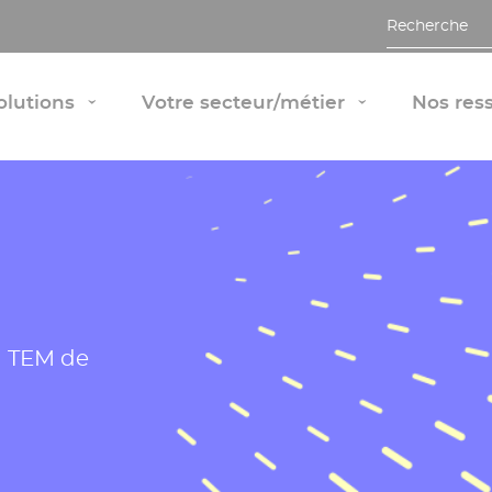
Recherche
Afficher le panneau "Nos solutions"
Afficher le 
olutions
Votre secteur/métier
Nos res
›
›
on TEM de