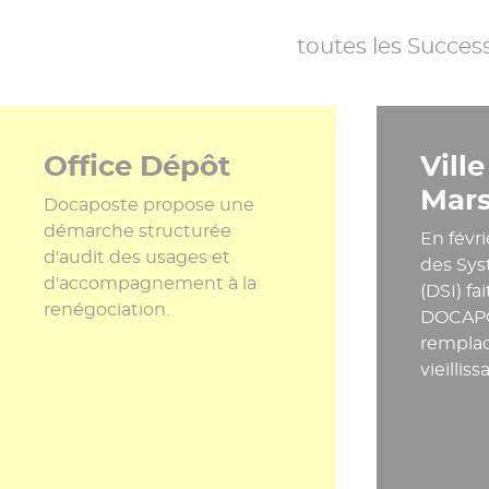
toutes les Succe
Office Dépôt
Ville
Mars
Docaposte propose une
démarche structurée
En févri
d'audit des usages et
des Sys
d'accompagnement à la
(DSI) fa
renégociation.
DOCAPO
remplac
vieilliss