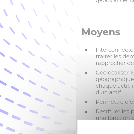
géolocalisés s
Moyens
Interconnecte
traiter les de
rapprocher de
Géolocaliser 1
géographique,
chaque actif,
d’un actif.
Permettre d’en
Restituer les 
une fonction 