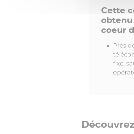
Cette 
obtenu 
coeur d
Près de
téléco
fixe, s
opérat
Découvrez 