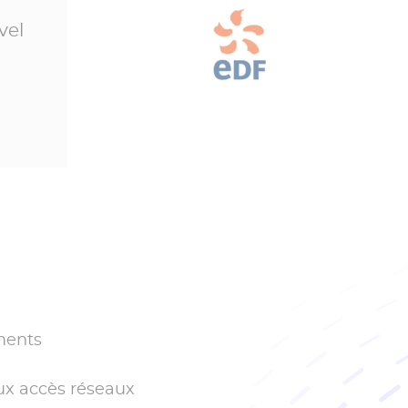
vel
éments
aux accès réseaux