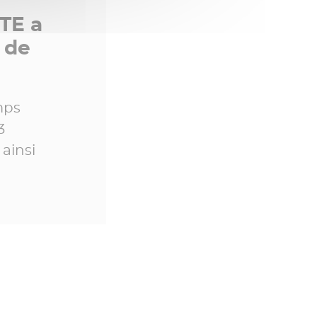
TE a
p de
mps
3
ainsi