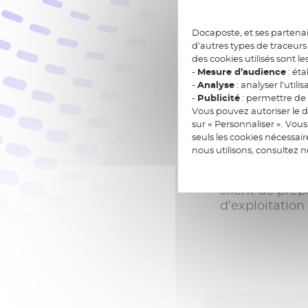
Résultats
Docaposte, et ses partenai
d’autres types de traceurs 
des cookies utilisés sont le
-
Mesure d’audience
: éta
« Le développe
-
Analyse
: analyser l’utilis
cartographique
-
Publicité
: permettre de v
fibre optique,
Vous pouvez autoriser le d
Julien AUBERT
sur « Personnaliser ». Vo
Thermique, Ex
seuls les cookies nécessai
nous utilisons, consultez 
La cartograph
mesure où ell
client de prép
d’exploitation