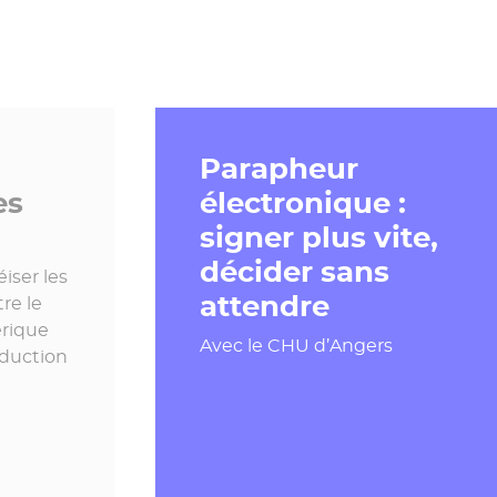
Parapheur
es
électronique :
signer plus vite,
décider sans
iser les
attendre
re le
érique
Avec le CHU d’Angers
oduction