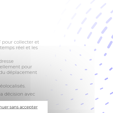
pour collecter et
 temps réel et les
dresse
uellement pour
on du déplacement
éolocalisés.
la décision avec
nuer sans accepter