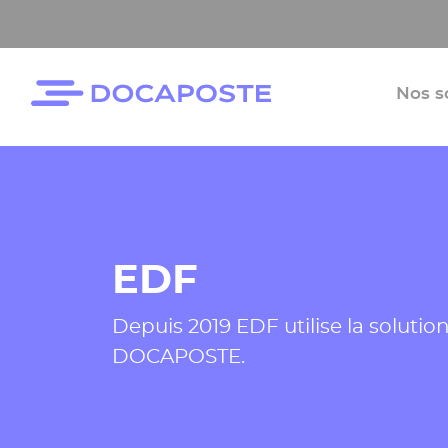
Panneau de gestion des cookies
Accéder au contenu
Nos s
EDF
Depuis 2019 EDF utilise la soluti
DOCAPOSTE.