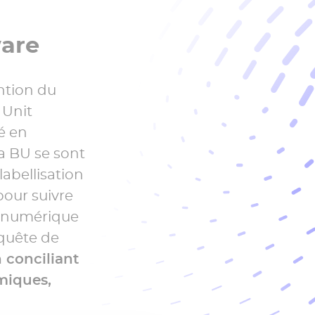
ware
ntion du
 Unit
é en
la BU se sont
abellisation
pour suivre
e numérique
 quête de
 conciliant
miques,