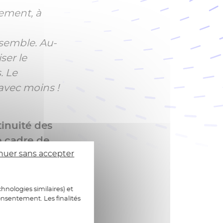
tement, à
semble. Au-
ser le
. Le
 avec moins !
tinuité des
e cadre de
nuer sans accepter
responsable
les parties
périmètre
hnologies similaires) et
 à ses
onsentement. Les finalités