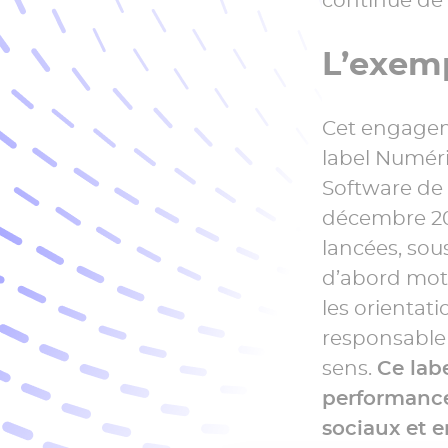
L’exemp
Cet engageme
label Numéri
Software de
décembre 202
lancées, sou
d’abord moti
les orienta
responsable e
sens.
Ce lab
performance
sociaux et 