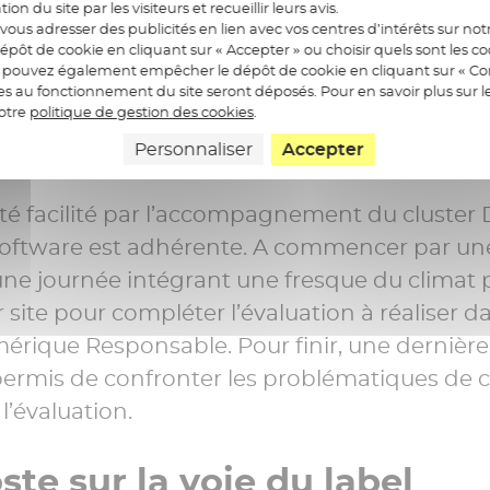
ation du site par les visiteurs et recueillir leurs avis.
 été surpris du nombre de processus déjà la
ous adresser des publicités en lien avec vos centres d’intérêts sur notr
épôt de cookie en cliquant sur « Accepter » ou choisir quels sont les c
sein du groupe La Poste et de Docaposte, et
us pouvez également empêcher le dépôt de cookie en cliquant sur « Con
res au fonctionnement du site seront déposés. Pour en savoir plus sur l
c laquelle nous avons eu accès à ces ressource
notre
politique de gestion des cookies
.
le pied à l’étrier. »
Laurent Goncalves, Direc
Personnaliser
Accepter
 de la BU Software et sponsor de la labellisa
été facilité par l’accompagnement du cluster D
Software est adhérente. A commencer par un
’une journée intégrant une fresque du climat 
 site pour compléter l’évaluation à réaliser d
érique Responsable. Pour finir, une dernière
 permis de confronter les problématiques de 
l’évaluation.
te sur la voie du label