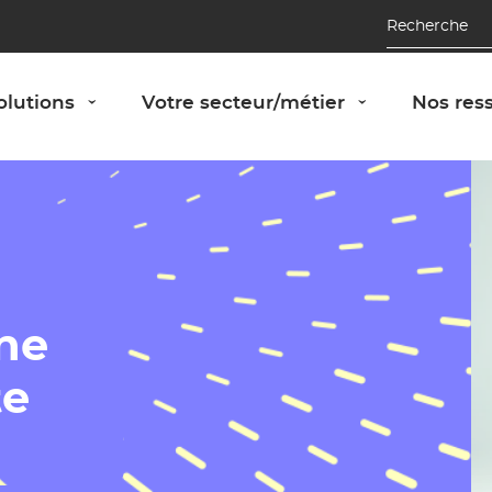
Recherche
Afficher le panneau "Nos solutions"
Afficher le 
olutions
Votre secteur/métier
Nos res
›
›
ne
te