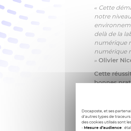
« Cette déma
notre niveau
environneme
delà de la l
numérique re
numérique re
»
Olivier Nic
Cette réussi
bonnes prat
sa politique
se décline e
prenantes de
Docaposte, et ses partenai
direct de l’o
d’autres types de traceurs 
des cookies utilisés sont le
services numé
-
Mesure d’audience
: éta