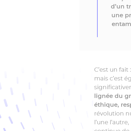
»
d’un t
une pr
entamé
C’est un fai
mais c’est é
significativ
lignée du g
éthique, re
révolution n
l’une l’autr
continue de 