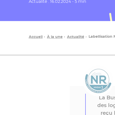
Date de publication
Actualité .
16.02.2024 - 5 min
Labellisation
Accueil
À la une
Actualité
Une
question ?
La Bu
Contacter
des lo
un
conseiller
reçu 