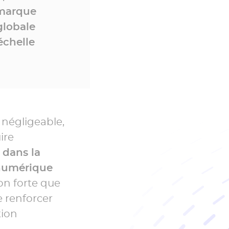
 marque
globale
échelle
 négligeable,
ire
 dans la
 numérique
on forte que
e renforcer
tion