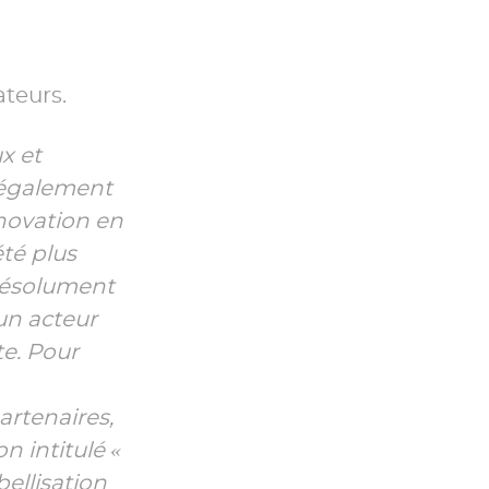
teurs.
x et
t également
nnovation en
été plus
 résolument
un acteur
e. Pour
artenaires,
 intitulé «
ellisation