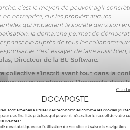
rche, c’est le moyen de pouvoir agir concrè
, en entreprise, sur les problématiques
ntales qui impactent la société dans son en
abellisation, la démarche permet de démocrati
sponsable auprès de tous les collaborateurs
sponsable, c’est essayer de faire aussi bien,
olas, Directeur de la BU Software.
te collective s’inscrit avant tout dans la con
iques mises en place par Docaposte dans l
Conti
 RSE.
Sa stratégie en matière de numérique 
DOCAPOSTE
n démarches concrètes au bénéfice de toutes 
 son écosystème. Celle-ci couvre à la fois le 
res, sont amenés à utiliser des technologies comme les cookies (ou tec
rganisation ainsi que les impacts indirects liés
pour des finalités précises qui peuvent nécessiter le recueil de votre c
s suivantes :
riques, de l’écoconception à l’accessibilité.
blir des statistiques sur l’utilisation de nos sites et suivre la navigation.