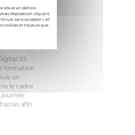
ncés dans la
e site et en dehors.
ookies déposés en cliquant
 de la
tinuer sans accepter » et
es cookies et traceurs que
s. Ça nous a
teur de
tion.
igital 113
e formation
puis un
ans le cadre
 journée
chacun afin