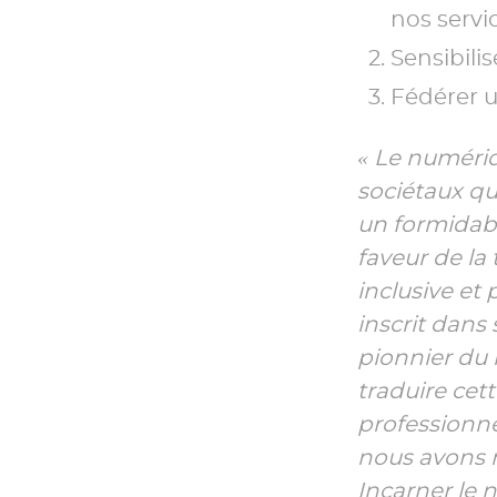
nos serv
Sensibili
Fédérer 
« Le numéri
sociétaux qu
un formidable
faveur de la
inclusive et
inscrit dans
pionnier du
traduire cet
professionne
nous avons 
Incarner le 