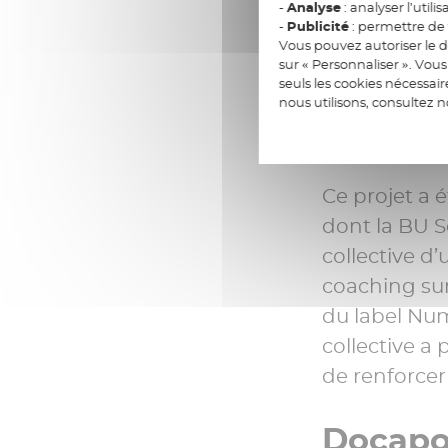
-
Analyse
: analyser l’utilis
« Nous avons
-
Publicité
: permettre de v
Vous pouvez autoriser le d
démarche au 
sur « Personnaliser ». Vo
seuls les cookies nécessai
facilité ave
nous utilisons, consultez 
vraiment mis 
l’Innovation
Ce projet a 
dont la BU 
collective d
coaching sur
du label Num
collective a
de renforcer 
Docapos