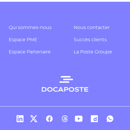
Qui sommes-nous
Nous contacter
Espace PME
Succès clients
Espace Partenaire
La Poste Groupe
Compte Linkedin de Docaposte
Compte X de Docaposte
Compte Facebook de Docaposte
Compte Threads de Docapos
Compte Youtube de Do
Compte Dailymo
Compte W