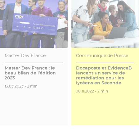
Master Dev France
Communiqué de Presse
Master Dev France : le
Docaposte et EvidenceB
beau bilan de l’édition
lancent un service de
2023
remédiation pour les
lycéens en Seconde
Date de publication
Temps de lecture
13.03.2023 -
2 min
Date de publication
Temps de lecture
30.11.2022 -
2 min