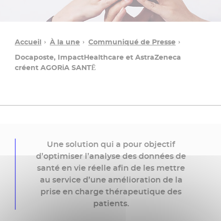
Accueil
À la une
Communiqué de Presse
Docaposte, ImpactHealthcare et AstraZeneca
créent AGORiA SANTĒ
Une
Une solution qui a pour objectif
question ?
d’optimiser l’analyse des données de
santé en vie réelle afin de les mettre
au service d’une amélioration de la
Contacter
prise en charge thérapeutique des
un
patients.
conseiller