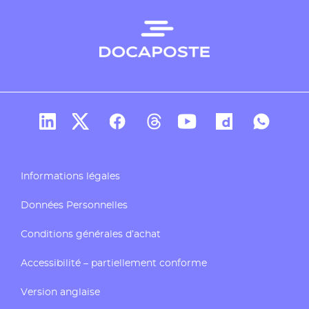
Compte Linkedin de Docaposte
Compte X de Docaposte
Compte Facebook de Docaposte
Compte Threads de Docapos
Compte Youtube de Do
Compte Dailymo
Compte W
Informations légales
Données Personnelles
Conditions générales d’achat
Accessibilité – partiellement conforme
Version anglaise