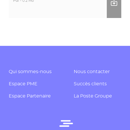
Pdf - 0.2 Mo
Qui sommes-nous
Nous contacter
Espace PME
Succès clients
Espace Partenaire
La Poste Groupe