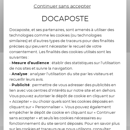
recommandation finale pour le système
Continuer sans accepter
européen de certification de la cybersécurité
DOCAPOSTE
pour les services de cloud (EUCS) au mois de
septembre et prévoit d’établir trois niveaux
Docaposte, et ses partenaires, sont amenés à utiliser des
d’assurance, le plus élevé́ comprenant des
technologies comme les cookies (ou technologies
critères garantissant l’immunité́ contre les lois
similaires) et d’autres types de traceurs pour des finalités
extraterritoriales.
précises qui peuvent nécessiter le recueil de votre
consentement. Les finalités des cookies utilisés sont les
suivantes :
-
Mesure d’audience
: établir des statistiques sur l’utilisation
Dans une lettre ouverte publiée il y a quelques
de nos sites et suivre la navigation.
jours, une trentaine de dirigeants
-
Analyse
: analyser l’utilisation du site par les visiteurs et
d’entreprises françaises de logiciels et de
recueillir leurs avis.
-
Publicité
: permettre de vous adresser des publicités en
services numériques, dont Olivier Vallet, PDG
lien avec vos centres d’intérêts sur notre site et en dehors.
de Docaposte, demandent à l’ENISA et à la
Vous pouvez autoriser le dépôt de cookie en cliquant sur
Commission européenne de soutenir le niveau
« Accepter » ou choisir quels sont les cookies déposés en
le plus élevé garantissant l'immunité contre
cliquant sur « Personnaliser ». Vous pouvez également
empêcher le dépôt de cookie en cliquant sur « Continuer
les lois extraterritoriales
(notamment le Privacy
sans accepter » et seuls les cookies nécessaires au
Shield) et donc d’assurer la protection des
fonctionnement du site seront déposés. Pour en savoir plus
données sensibles des organisations et des
sur les cookies et traceurs que nous utilisons, consultez