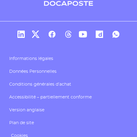
Compte Linkedin de Docaposte
Compte X de Docaposte
Compte Facebook de Docaposte
Compte Threads de Docapos
Compte Youtube de Do
Compte Dailymo
Compte W
Informations légales
Données Personnelles
Conditions générales d’achat
Accessibilité – partiellement conforme
Version anglaise
Plan de site
Cookies