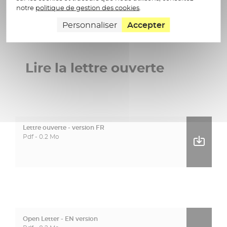
notre
politique de gestion des cookies
.
citoyens européens.
Personnaliser
Accepter
Lire la lettre ouverte
Lettre ouverte - version FR
Pdf - 0.2 Mo
Open Letter - EN version