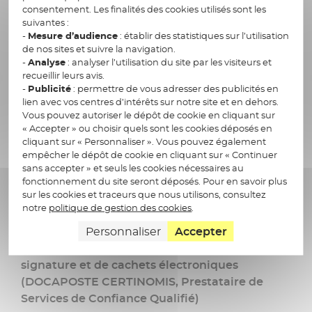
consentement. Les finalités des cookies utilisés sont les
Politique de gestion de preuve
suivantes :
-
Mesure d’audience
: établir des statistiques sur l’utilisation
de nos sites et suivre la navigation.
Service d’identification à distance
-
Analyse
: analyser l’utilisation du site par les visiteurs et
recueillir leurs avis.
-
Publicité
: permettre de vous adresser des publicités en
Politique du Service ID360
lien avec vos centres d’intérêts sur notre site et en dehors.
Vous pouvez autoriser le dépôt de cookie en cliquant sur
« Accepter » ou choisir quels sont les cookies déposés en
Service d'Horodatage
cliquant sur « Personnaliser ». Vous pouvez également
empêcher le dépôt de cookie en cliquant sur « Continuer
Sur la page
Nos politiques de certification -
sans accepter » et seuls les cookies nécessaires au
fonctionnement du site seront déposés. Pour en savoir plus
Certinomis
, cliquez sur « Politique
sur les cookies et traceurs que nous utilisons, consultez
d’Horodatage »
notre
politique de gestion des cookies
.
Personnaliser
Accepter
Service de délivrance de certificats de
signature et de cachets électroniques
(DOCAPOSTE CERTINOMIS, Prestataire de
Services de Confiance Qualifié)