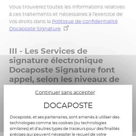
Vous trouverez toutes les informations relatives
à ces traitements et nécessaires à l’exercice de
vos droits dans la
Politique de confidentialité
Docaposte Signature
III - Les Services de
signature électronique
Docaposte Signature font
appel, selon les niveaux de
signature concernés, aux
Continuer sans accepter
services suivants, internes
DOCAPOSTE
au Groupe Docaposte
Docaposte, et ses partenaires, sont amenés à utiliser des
technologies comme les cookies (ou technologies
similaires) et d’autres types de traceurs pour des finalités
Service de gestion de preuve
précises qui peuvent nécessiter le recueil de votre