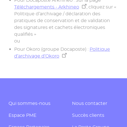
Pour Docaposte Arkhinéo : Sur la page
Téléchargements - Arkhineo
, cliquez sur «
Politique d’archivage / déclaration des
pratiques de conservation et de validation
des signatures et cachets électroniques
qualifiés »
ou
Pour Okoro (groupe Docaposte) :
Politique
d’archivage d’Okoro
Qui sommes-nous
Nous contacter
Espace PME
Succès clients