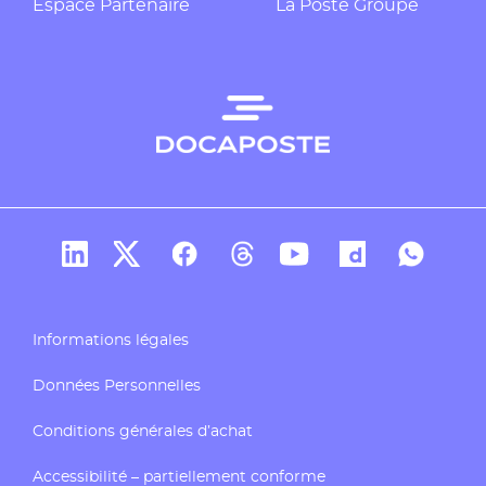
Espace Partenaire
La Poste Groupe
Compte Linkedin de Docaposte
Compte X de Docaposte
Compte Facebook de Docaposte
Compte Threads de Docapos
Compte Youtube de Do
Compte Dailymo
Compte W
Informations légales
Données Personnelles
Conditions générales d’achat
Accessibilité – partiellement conforme