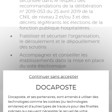
sécurisée dans le respect des
recommandations de la délibération
n° 2019-053 du 25 avril 2019 de la
CNIL de niveau 2 et/ou 3 et des
décrets légiférants les élections de la
fonction publique hospitalières.
Fiabiliser et sécuriser l’organisation,
le déroulement et le dépouillement
des scrutins
Accompagner et conseiller les
établissements dans la mise en place
du vote électronique
Simplifier l’organisation des élections
Continuer sans accepter
et réduire la charge de travail des
établissements adhérents concernés.
DOCAPOSTE
Docaposte, et ses partenaires, sont amenés à utiliser des
technologies comme les cookies (ou technologies
similaires) et d’autres types de traceurs pour des finalités
précises qui peuvent nécessiter le recueil de votre