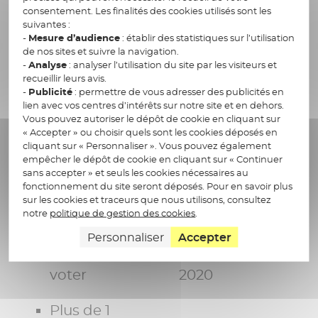
Les chiffres clés
consentement. Les finalités des cookies utilisés sont les
suivantes :
-
Mesure d’audience
: établir des statistiques sur l’utilisation
Plus de 15
grands
de nos sites et suivre la navigation.
-
Analyse
: analyser l’utilisation du site par les visiteurs et
ans
comptes,
recueillir leurs avis.
d’expérience
-
Publicité
: permettre de vous adresser des publicités en
104
lien avec vos centres d’intérêts sur notre site et en dehors.
dans
Vous pouvez autoriser le dépôt de cookie en cliquant sur
collaborateurs,
l’organisation
« Accepter » ou choisir quels sont les cookies déposés en
opérant en
cliquant sur « Personnaliser ». Vous pouvez également
d’élections
empêcher le dépôt de cookie en cliquant sur « Continuer
France et
sans accepter » et seuls les cookies nécessaires au
fonctionnement du site seront déposés. Pour en savoir plus
Plus de 140
réalisant un
sur les cookies et traceurs que nous utilisons, consultez
millions
chiffre
notre
politique de gestion des cookies
.
d’électeurs
d’affaires de
Personnaliser
Accepter
appelés à
11,3 M€ en
voter
2020
Plus de 1