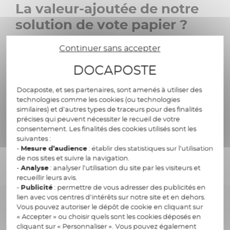
La valeur-ajoutée de notre
solution de vote papier ?
Des lecteurs optiques ou des scanners peuvent
Continuer sans accepter
être utilisés pour enregistrer les émargements
DOCAPOSTE
et/ou les bulletins de vote, en fonction de leur
volume. Chaque offre est packagée et sur-
Docaposte, et ses partenaires, sont amenés à utiliser des
mesure.
technologies comme les cookies (ou technologies
similaires) et d’autres types de traceurs pour des finalités
précises qui peuvent nécessiter le recueil de votre
consentement. Les finalités des cookies utilisés sont les
Découvrez nos solutions de
suivantes :
-
Mesure d’audience
: établir des statistiques sur l’utilisation
vote papier
de nos sites et suivre la navigation.
-
Analyse
: analyser l’utilisation du site par les visiteurs et
recueillir leurs avis.
-
Publicité
: permettre de vous adresser des publicités en
lien avec vos centres d’intérêts sur notre site et en dehors.
Offres sur-mesure vote hybride
Vous pouvez autoriser le dépôt de cookie en cliquant sur
« Accepter » ou choisir quels sont les cookies déposés en
cliquant sur « Personnaliser ». Vous pouvez également