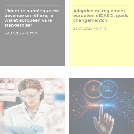
L'identité numérique est
Adoption du règlement
devenue un réflexe, le
européen eIDAS 2 : quels
wallet européen va le
changements ?
standardiser
Date de publication
Temps de lecture
23.07.2026 -
6 min
Date de publication
Temps de lecture
29.07.2026 -
6 min