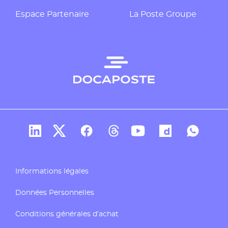
Espace Partenaire
La Poste Groupe
Compte Linkedin de Docaposte
Compte X de Docaposte
Compte Facebook de Docaposte
Compte Threads de Docapos
Compte Youtube de Do
Compte Dailymo
Compte W
Informations légales
Données Personnelles
Conditions générales d’achat