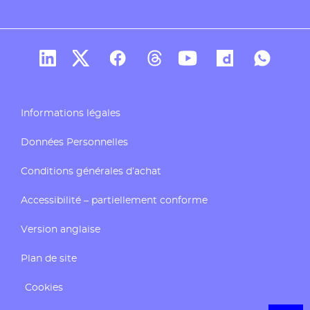
Compte Linkedin de Docaposte
Compte X de Docaposte
Compte Facebook de Docaposte
Compte Threads de Docapos
Compte Youtube de Do
Compte Dailymo
Compte W
Informations légales
Données Personnelles
Conditions générales d’achat
Accessibilité – partiellement conforme
Version anglaise
Plan de site
Cookies