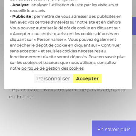
-
Analyse
: analyser l’utilisation du site par les visiteurs et
recueillir leurs avis.
-
Publicité
: permettre de vous adresser des publicités en
lien avec vos centres d’intérêts sur notre site et en dehors.
En savoir plus
Vous pouvez autoriser le dépôt de cookie en cliquant sur
« Accepter » ou choisir quels sont les cookies déposés en
cliquant sur « Personnaliser ». Vous pouvez également
empêcher le dépôt de cookie en cliquant sur « Continuer
sans accepter » et seuls les cookies nécessaires au
La signature électronique
fonctionnement du site seront déposés. Pour en savoir plus
sur les cookies et traceurs que nous utilisons, consultez
qualifiée (QES)
notre
politique de gestion des cookies
.
Personnaliser
Accepter
Le plus haut niveau de garantie juridique, opéré
en France.
En savoir plus