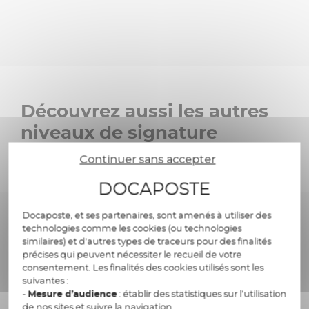
Découvrez aussi les autres
niveaux de signature
électronique
Continuer sans accepter
DOCAPOSTE
Docaposte, et ses partenaires, sont amenés à utiliser des
La signature simple
technologies comme les cookies (ou technologies
similaires) et d’autres types de traceurs pour des finalités
précises qui peuvent nécessiter le recueil de votre
consentement. Les finalités des cookies utilisés sont les
Déployez et accédez à la signature électronique
suivantes :
rapidement
-
Mesure d’audience
: établir des statistiques sur l’utilisation
de nos sites et suivre la navigation.