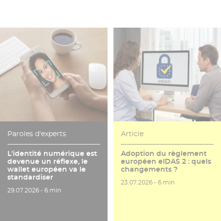
Paroles d'experts
Article
L'identité numérique est
Adoption du règlement
devenue un réflexe, le
européen eIDAS 2 : quels
wallet européen va le
changements ?
standardiser
Date de publication
Temps de lecture
23.07.2026 -
6 min
Date de publication
Temps de lecture
29.07.2026 -
6 min