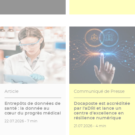
Article
Communiqué de Presse
Entrepôts de données de
Docaposte est accréditée
santé : la donnée au
par l’aDRI et lance un
cœur du progrès médical
centre d’excellence en
résilience numérique
Date de publication
Temps de lecture
22.07.2026 -
7 min
Date de publication
Temps de lecture
21.07.2026 -
4 min