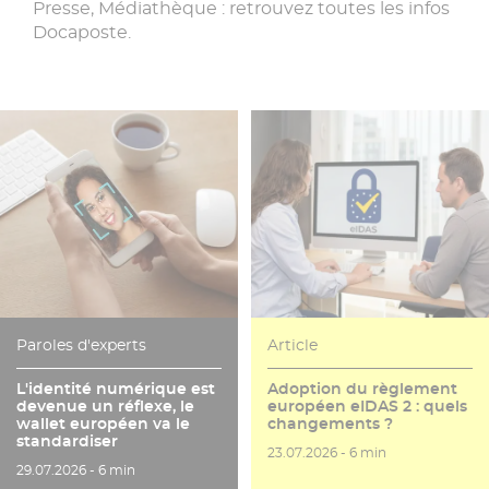
Presse, Médiathèque : retrouvez toutes les infos
Docaposte.
Paroles d'experts
Article
L'identité numérique est
Adoption du règlement
devenue un réflexe, le
européen eIDAS 2 : quels
wallet européen va le
changements ?
standardiser
Date de publication
Temps de lecture
23.07.2026 -
6 min
Date de publication
Temps de lecture
29.07.2026 -
6 min