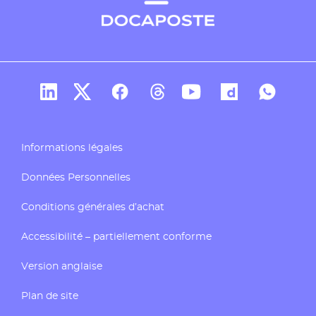
Compte Linkedin de Docaposte
Compte X de Docaposte
Compte Facebook de Docaposte
Compte Threads de Docapos
Compte Youtube de Do
Compte Dailymo
Compte W
Informations légales
Données Personnelles
Conditions générales d’achat
Accessibilité – partiellement conforme
Version anglaise
Plan de site