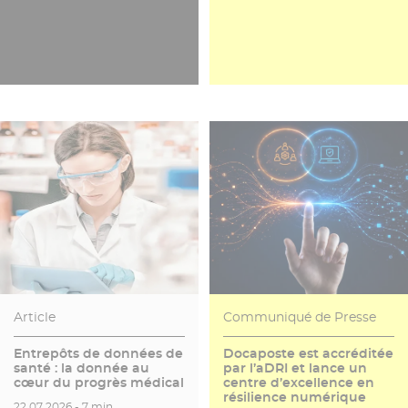
Article
Communiqué de Presse
Entrepôts de données de
Docaposte est accréditée
santé : la donnée au
par l’aDRI et lance un
cœur du progrès médical
centre d’excellence en
résilience numérique
Date de publication
Temps de lecture
22.07.2026 -
7 min