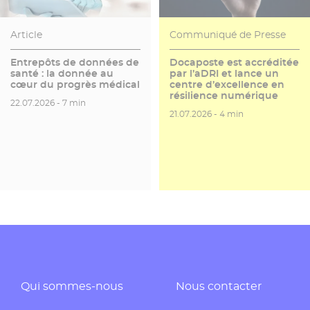
Article
Communiqué de Presse
Entrepôts de données de
Docaposte est accréditée
santé : la donnée au
par l’aDRI et lance un
cœur du progrès médical
centre d’excellence en
résilience numérique
Date de publication
Temps de lecture
22.07.2026 -
7 min
Date de publication
Temps de lecture
21.07.2026 -
4 min
Qui sommes-nous
Nous contacter