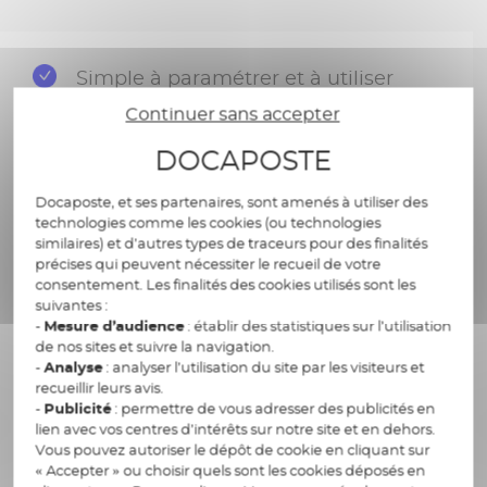
Simple à paramétrer et à utiliser
Continuer sans accepter
Adapté à chaque besoin métier
DOCAPOSTE
Qualifié eIDAS
Docaposte, et ses partenaires, sont amenés à utiliser des
Garantie supplémentaire pour
technologies comme les cookies (ou technologies
l’entreprise en cas de litige
similaires) et d’autres types de traceurs pour des finalités
précises qui peuvent nécessiter le recueil de votre
consentement. Les finalités des cookies utilisés sont les
Qualifié ISO 27001
suivantes :
-
Mesure d’audience
: établir des statistiques sur l’utilisation
Outil indépendant mais compatible
de nos sites et suivre la navigation.
avec d’autres services (archivage
-
Analyse
: analyser l’utilisation du site par les visiteurs et
recueillir leurs avis.
électronique, préservation des
-
Publicité
: permettre de vous adresser des publicités en
signatures etc.)
lien avec vos centres d’intérêts sur notre site et en dehors.
Vous pouvez autoriser le dépôt de cookie en cliquant sur
Disponible via API pour un usage
« Accepter » ou choisir quels sont les cookies déposés en