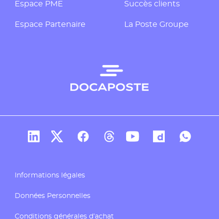
Espace PME
Succès clients
Espace Partenaire
La Poste Groupe
Compte Linkedin de Docaposte
Compte X de Docaposte
Compte Facebook de Docaposte
Compte Threads de Docapos
Compte Youtube de Do
Compte Dailymo
Compte W
Informations légales
Données Personnelles
Conditions générales d’achat