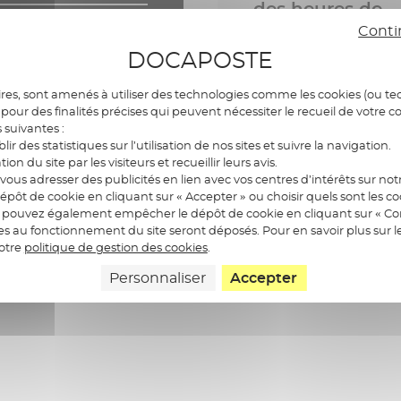
des heures de
ions lors d’une
délégation grâc
Conti
digitalisation
DOCAPOSTE
Date de publication
14.02.2024 - 2 min
res, sont amenés à utiliser des technologies comme les cookies (ou tec
pour des finalités précises qui peuvent nécessiter le recueil de votre c
s suivantes :
blir des statistiques sur l’utilisation de nos sites et suivre la navigation.
ation du site par les visiteurs et recueillir leurs avis.
ous adresser des publicités en lien avec vos centres d’intérêts sur notr
épôt de cookie en cliquant sur « Accepter » ou choisir quels sont les c
us pouvez également empêcher le dépôt de cookie en cliquant sur « Con
res au fonctionnement du site seront déposés. Pour en savoir plus sur l
notre
politique de gestion des cookies
.
Personnaliser
Accepter