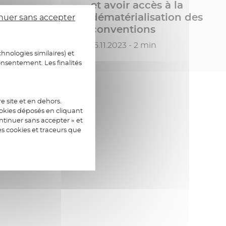
et avoir accès à la
e à la
dématérialisation des
nuer sans accepter
conventions
Date de publication
15.11.2023 - 2 min
hnologies similaires) et
onsentement. Les finalités
e site et en dehors.
ookies déposés en cliquant
tinuer sans accepter » et
es cookies et traceurs que