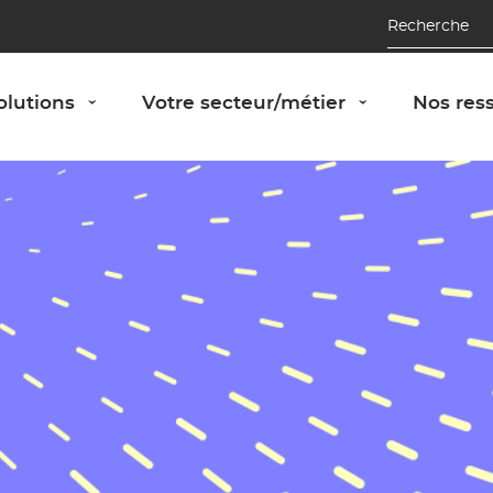
Recherche
Afficher le panneau "Nos solutions"
Afficher le 
olutions
Votre secteur/métier
Nos res
›
›