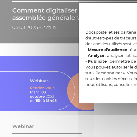
Comment digitaliser le vote des résolut
assemblée générale ?
Date de publication
05.03.2025 - 2 min
Docaposte, et ses partenai
d’autres types de traceurs 
des cookies utilisés sont le
-
Mesure d’audience
: éta
-
Analyse
: analyser l’utilis
-
Publicité
: permettre de v
Vous pouvez autoriser le d
sur « Personnaliser ». Vo
seuls les cookies nécessai
nous utilisons, consultez 
Webinar