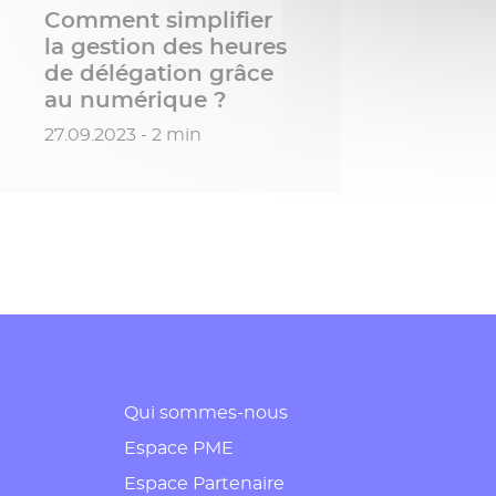
Comment simplifier
la gestion des heures
de délégation grâce
au numérique ?
Date de publication
27.09.2023 - 2 min
Qui sommes-nous
Espace PME
Espace Partenaire