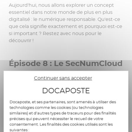
Aujourd'hui, nous allons explorer un concept
essentiel dans notre monde de plus en plus
digitalisé : le numérique responsable. Qu'est-ce
que cela signifie exactement et pourquoi est-ce
si important ? Restez avec nous pour le
découvrir !
Épisode 8 : Le SecNumCloud
Aujourd’hui, nous allons parler du référentiel
Continuer sans accepter
SecNumCloud, un label crucial dans le domaine
DOCAPOSTE
de la cybersécurité en France.
Docaposte, et ses partenaires, sont amenés à utiliser des
technologies comme les cookies (ou technologies
Épisode 7 : Le prompt
similaires) et d’autres types de traceurs pour des finalités
précises qui peuvent nécessiter le recueil de votre
design
consentement. Les finalités des cookies utilisés sont les
suivantes :