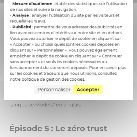
-
Mesure d’audience
: établir des statistiques sur l’utilisation
Aujourd’hui, nous allons explorer un concept
de nos sites et suivre la navigation.
essentiel dans le domaine de l’IA : le “prompt
-
Analyse
: analyser l’utilisation du site par les visiteurs et
design”. Qu’est-ce que c’est et pourquoi est-ce
recueillir leurs avis.
-
Publicité
: permettre de vous adresser des publicités en
si important ? C’est ce que nous allons découvrir
lien avec vos centres d’intérêts sur notre site et en dehors.
ensemble.
Vous pouvez autoriser le dépôt de cookie en cliquant sur
« Accepter » ou choisir quels sont les cookies déposés en
cliquant sur « Personnaliser ». Vous pouvez également
empêcher le dépôt de cookie en cliquant sur « Continuer
Épisode 6 : Les modèles de
sans accepter » et seuls les cookies nécessaires au
langage (LLM)
fonctionnement du site seront déposés. Pour en savoir plus
sur les cookies et traceurs que nous utilisons, consultez
notre
politique de gestion des cookies
.
Aujourd'hui, nous allons plonger dans le monde
Personnaliser
Accepter
fascinant des modèles de langage, également
connus sous l'acronyme LLM, pour "Large
Language Models" en anglais.
Épisode 5 : Le zéro trust