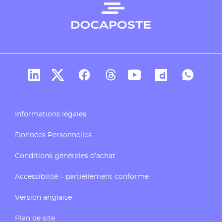
Compte Linkedin de Docaposte
Compte X de Docaposte
Compte Facebook de Docaposte
Compte Threads de Docapos
Compte Youtube de Do
Compte Dailymo
Compte W
Informations légales
Données Personnelles
Conditions générales d’achat
Accessibilité – partiellement conforme
Version anglaise
Plan de site