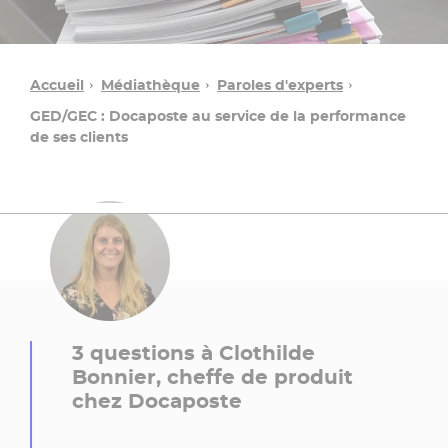
Accueil
Médiathèque
Paroles d'experts
GED/GEC : Docaposte au service de la performance
de ses clients
Une
question ?
3 questions à Clothilde
Bonnier, cheffe de produit
Contacter
chez Docaposte
un
conseiller