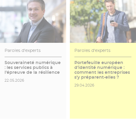
Paroles d'experts
Paroles d'experts
Souveraineté numérique
Portefeuille européen
: les services publics à
d’identité numérique :
l’épreuve de la résilience
comment les entreprises
s’y préparent-elles ?
Date de publication
22.05.2026
Date de publication
29.04.2026