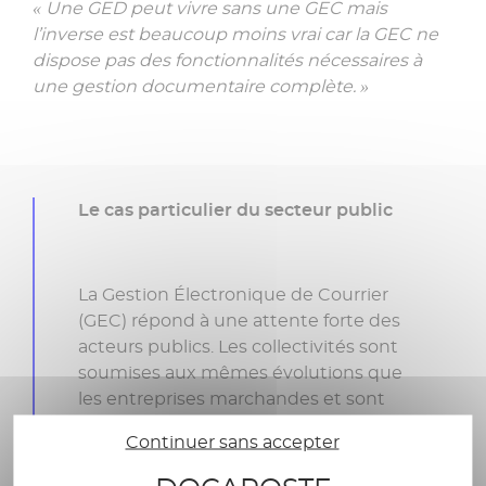
« Une GED peut vivre sans une GEC mais
l’inverse est beaucoup moins vrai car la GEC ne
dispose pas des fonctionnalités nécessaires à
une gestion documentaire complète. »
Le cas particulier du secteur public
La Gestion Électronique de Courrier
(GEC) répond à une attente forte des
acteurs publics. Les collectivités sont
soumises aux mêmes évolutions que
les entreprises marchandes et sont
également affectées par une rupture
Continuer sans accepter
des comportements. Le client /usager
a aujourd’hui des attentes