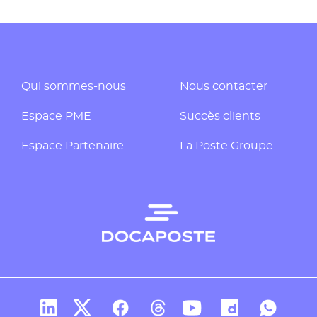
Qui sommes-nous
Nous contacter
Espace PME
Succès clients
Espace Partenaire
La Poste Groupe
Compte Linkedin de Docaposte
Compte X de Docaposte
Compte Facebook de Docaposte
Compte Threads de Docapos
Compte Youtube de Do
Compte Dailymo
Compte W