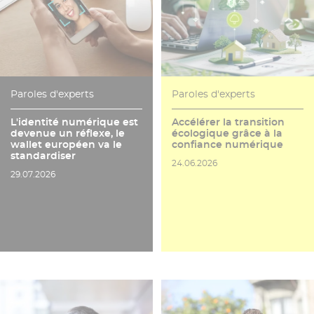
Paroles d'experts
Paroles d'experts
L'identité numérique est
Accélérer la transition
devenue un réflexe, le
écologique grâce à la
wallet européen va le
confiance numérique
standardiser
Date de publication
24.06.2026
Date de publication
29.07.2026