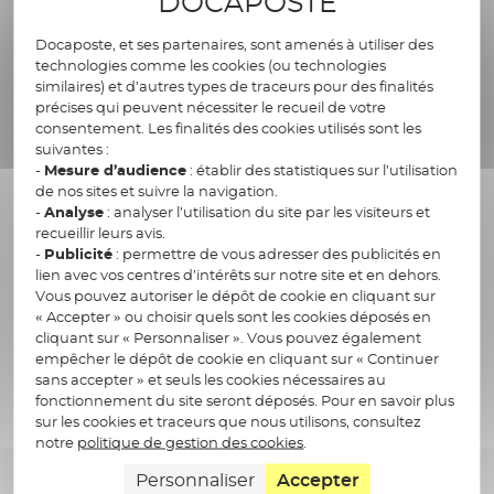
DOCAPOSTE
particulières qu’il impose aux sociétés
et transpose, en tant que citoyen, aux
Docaposte, et ses partenaires, sont amenés à utiliser des
technologies comme les cookies (ou technologies
administrations.
similaires) et d’autres types de traceurs pour des finalités
précises qui peuvent nécessiter le recueil de votre
Grâce aux divers programmes de
consentement. Les finalités des cookies utilisés sont les
modernisation, les acteurs publics
suivantes :
poursuivent l’ambition d’une
-
Mesure d’audience
: établir des statistiques sur l’utilisation
de nos sites et suivre la navigation.
administration « augmentée ». La GEC
-
Analyse
: analyser l’utilisation du site par les visiteurs et
ressort de cet arsenal de
recueillir leurs avis.
l’administration recomposée autour
-
Publicité
: permettre de vous adresser des publicités en
d’outils informatiques et s’impose
lien avec vos centres d’intérêts sur notre site et en dehors.
Vous pouvez autoriser le dépôt de cookie en cliquant sur
aujourd’hui avec l’avènement de la
« Accepter » ou choisir quels sont les cookies déposés en
saisine par voie électronique afin de
cliquant sur « Personnaliser ». Vous pouvez également
canaliser et piloter les différents flux
empêcher le dépôt de cookie en cliquant sur « Continuer
entrants ou sortants vers les services
sans accepter » et seuls les cookies nécessaires au
fonctionnement du site seront déposés. Pour en savoir plus
traitants.
sur les cookies et traceurs que nous utilisons, consultez
notre
politique de gestion des cookies
.
Les plus gros utilisateurs de tels
systèmes sont donc les acteurs
Personnaliser
Accepter