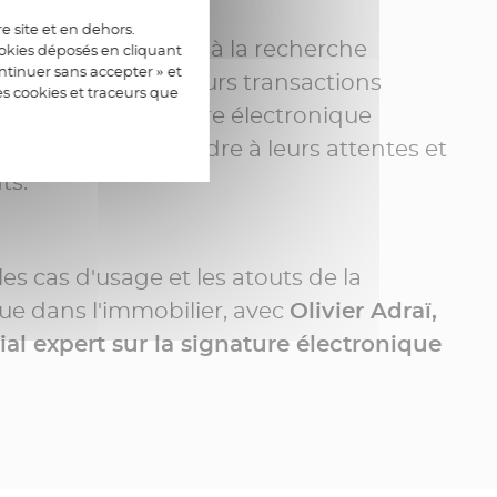
e site et en dehors.
e l'immobilier sont à la recherche
ookies déposés en cliquant
tinuer sans accepter » et
ité pour accélérer leurs transactions
es cookies et traceurs que
sation de la signature électronique
 idéale pour répondre à leurs attentes et
ts.
es cas d'usage et les atouts de la
ue dans l'immobilier, avec
Olivier Adraï,
l expert sur la signature électronique