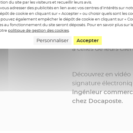
ation du site par les visiteurs et recueillir leurs avis.
ous adresser des publicités en lien avec vos centres d’intérêts sur notr
Les professionnels d
épôt de cookie en cliquant sur « Accepter » ou choisir quels sont les c
us pouvez également empêcher le dépôt de cookie en cliquant sur « Con
d'agilité et d'efficac
res au fonctionnement du site seront déposés. Pour en savoir plus sur l
immobilières. L'utili
notre
politique de gestion des cookies
.
devient une solution
Personnaliser
Accepter
à celles de leurs clien
Découvrez en vidéo l
signature électroniq
ingénieur commercia
chez Docaposte.