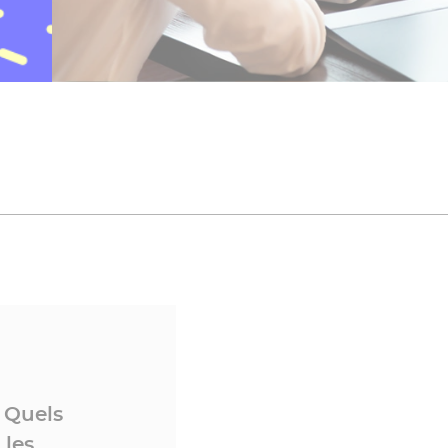
? Quels
 les