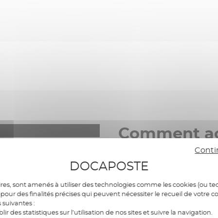
Comment acc
vos contrat
Conti
DOCAPOSTE
res, sont amenés à utiliser des technologies comme les cookies (ou tec
La transformation nu
pour des finalités précises qui peuvent nécessiter le recueil de votre c
digital et les échan
s suivantes :
blir des statistiques sur l’utilisation de nos sites et suivre la navigation.
usages.