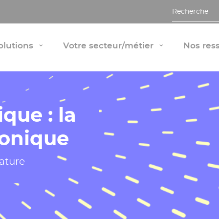
Recherche
Afficher le panneau "Nos solutions"
Afficher le 
olutions
Votre secteur/métier
Nos res
›
›
que : la
ronique
nature