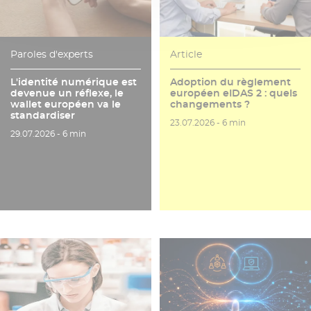
Paroles d'experts
Article
L'identité numérique est
Adoption du règlement
devenue un réflexe, le
européen eIDAS 2 : quels
wallet européen va le
changements ?
standardiser
Date de publication
Temps de lecture
23.07.2026 -
6 min
Date de publication
Temps de lecture
29.07.2026 -
6 min