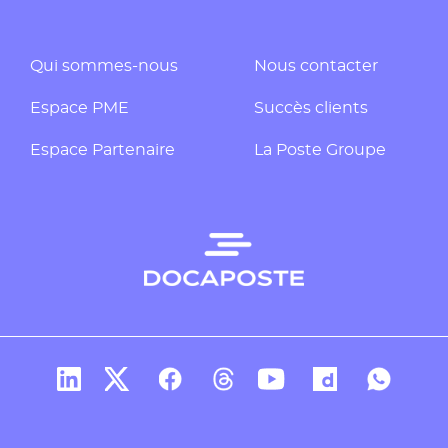
Qui sommes-nous
Nous contacter
Espace PME
Succès clients
Espace Partenaire
La Poste Groupe
Compte Linkedin de Docaposte
Compte X de Docaposte
Compte Facebook de Docaposte
Compte Threads de Docapos
Compte Youtube de Do
Compte Dailymo
Compte W