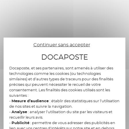
Continuer sans accepter
DOCAPOSTE
Docaposte, et ses partenaires, sont amenés à utiliser des
Les équipes de Docaposte étaient présentes
technologies comme les cookies (ou technologies
pour la 5e année consécutive pour échanger
similaires) et d’autres types de traceurs pour des finalités
précises qui peuvent nécessiter le recueil de votre
autour de nos expertises, nos solutions et nos
consentement. Les finalités des cookies utilisés sont les
perspectives au service d’une assurance plus
suivantes :
sûre, fluide et responsable. Un grand merci aux
-
Mesure d’audience
: établir des statistiques sur l’utilisation
participants, nos clients et nos partenaires pour
de nos sites et suivre la navigation.
-
Analyse
: analyser l’utilisation du site par les visiteurs et
la qualité des échanges et les nombreux
recueillir leurs avis.
moments partagés lors de cette édition 2025.
-
Publicité
: permettre de vous adresser des publicités en
lien avec vos centres d’intérêts sur notre site et en dehors.