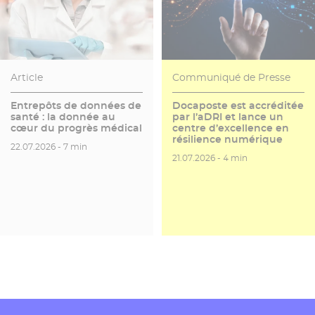
Article
Communiqué de Presse
Entrepôts de données de
Docaposte est accréditée
santé : la donnée au
par l’aDRI et lance un
cœur du progrès médical
centre d’excellence en
résilience numérique
Date de publication
Temps de lecture
22.07.2026 -
7 min
Date de publication
Temps de lecture
21.07.2026 -
4 min