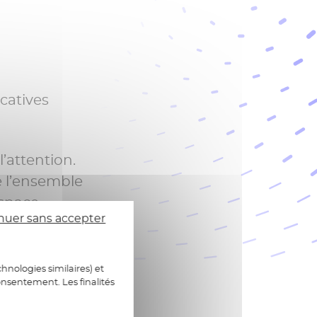
catives
’attention.
e l’ensemble
espace
nuer sans accepter
gnement des
hnologies similaires) et
onsentement. Les finalités