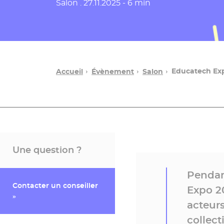
Date de publication
Salon .
27.11.2025 - 6 min
Educatech Exp
Accueil
Évènement
Salon
Une question ?
Pendan
Contacter un conseiller
Expo 2
»
acteurs
collect