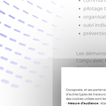
communica
pilotage t
organisa
suivi indi
préventio
Les démonstr
Conçu avec l
des usagers 
numérique m
territoires.
Docaposte, et ses partenai
d’autres types de traceurs 
des cookies utilisés sont le
-
Mesure d’audience
: éta