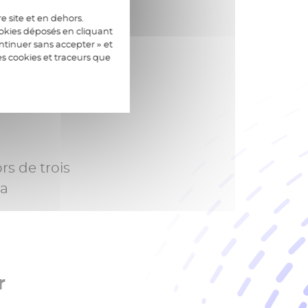
e site et en dehors.
ookies déposés en cliquant
tinuer sans accepter » et
es cookies et traceurs que
airer
rs de trois
la
r