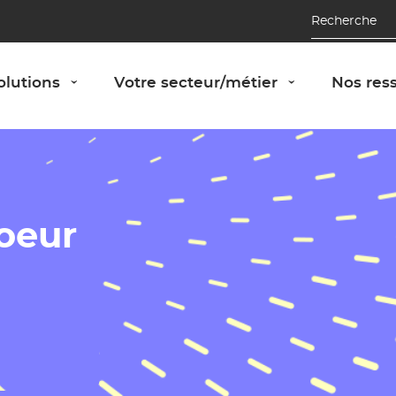
Recherche
Afficher le panneau "Nos solutions"
Afficher le 
olutions
Votre secteur/métier
Nos res
›
›
coeur