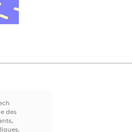
tech
le des
ants,
liques.