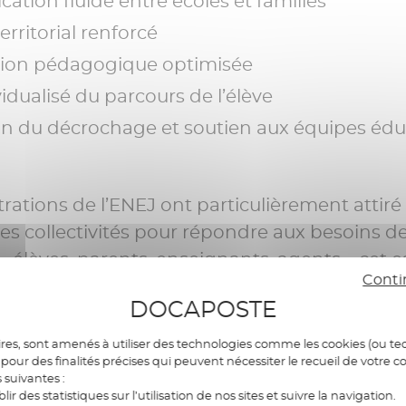
tion fluide entre écoles et familles
erritorial renforcé
tion pédagogique optimisée
vidualisé du parcours de l’élève
n du décrochage et soutien aux équipes édu
ations de l’ENEJ ont particulièrement attiré l
es collectivités pour répondre aux besoins d
– élèves, parents, enseignants, agents – cet 
Conti
arque une nouvelle étape dans l’accompa
DOCAPOSTE
res, sont amenés à utiliser des technologies comme les cookies (ou tec
pour des finalités précises qui peuvent nécessiter le recueil de votre c
s suivantes :
En savoir plus sur l'ENEJ
blir des statistiques sur l’utilisation de nos sites et suivre la navigation.