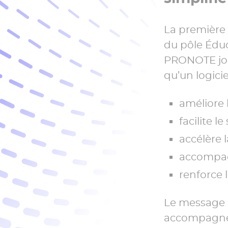
La première 
du pôle Édu
PRONOTE joue
qu’un logicie
améliore l
facilite le
accélère l
accompag
renforce 
Le message c
accompagne 