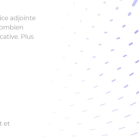
ice adjointe
 combien
ative. Plus
t et