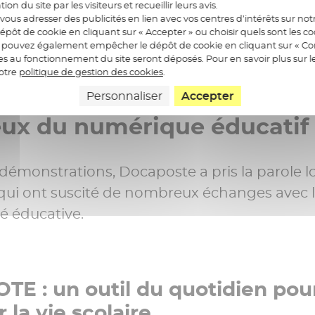
ation du site par les visiteurs et recueillir leurs avis.
ous adresser des publicités en lien avec vos centres d’intérêts sur notr
épôt de cookie en cliquant sur « Accepter » ou choisir quels sont les c
us pouvez également empêcher le dépôt de cookie en cliquant sur « Con
res au fonctionnement du site seront déposés. Pour en savoir plus sur l
notre
politique de gestion des cookies
.
nterventions fortes pour écl
Personnaliser
Accepter
eux du numérique éducatif
démonstrations, Docaposte a pris la parole lo
qui ont suscité de nombreux échanges avec 
 éducative.
TE : un outil du quotidien pou
r la vie scolaire