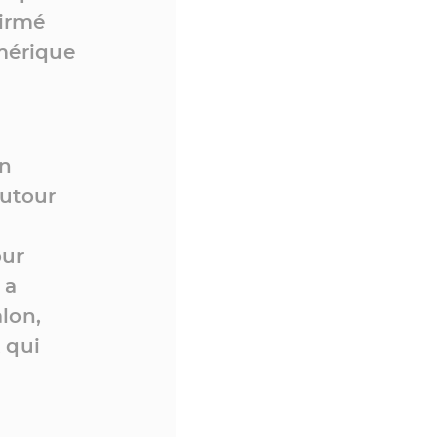
firmé
umérique
un
autour
our
 a
lon,
 qui