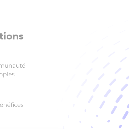
tions
ommunauté
mples
bénéfices