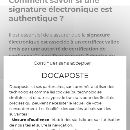
Comment savoir si une
signature électronique est
authentique ?
Il est essentiel de s'assurer que la
signature
électronique est associée à un certificat valide
émis par une autorité de certification de
confiance
. Ce
certificat garantit l'identité du
signataire, ainsi que l'intégrité du document
Continuer sans accepter
signé au moment
de la signature.
DOCAPOSTE
Ensuite, il convient de
vérifier la validité
Docaposte, et ses partenaires, sont amenés à utiliser des
temporelle de la signature électronique
, c'est-
technologies comme les cookies (ou technologies
à-dire de s'assurer que le
certificat utilisé pour
similaires) et d’autres types de traceurs pour des finalités
signer le document était valide au moment de
précises qui peuvent nécessiter le recueil de votre
consentement. Les finalités des cookies utilisés sont les
la signature et que le document signé n’a pas
suivantes :
été modifié dans le temps.
Cela permettra de
-
Mesure d’audience
: établir des statistiques sur l’utilisation
déterminer avec une certaine assurance si une
de nos sites et suivre la navigation.