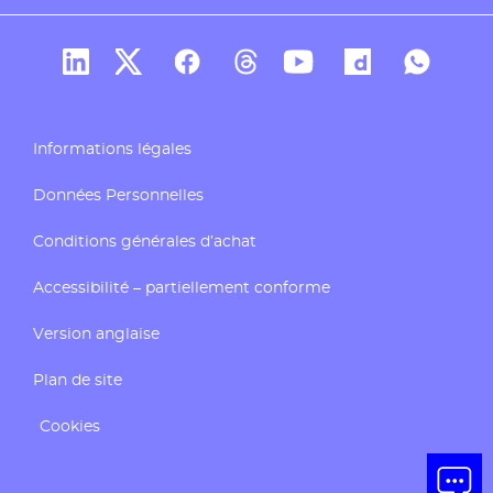
Compte Linkedin de Docaposte
Compte X de Docaposte
Compte Facebook de Docaposte
Compte Threads de Docapos
Compte Youtube de Do
Compte Dailymo
Compte W
Informations légales
Données Personnelles
Conditions générales d’achat
Accessibilité – partiellement conforme
Version anglaise
Plan de site
Cookies
Ouvrir 