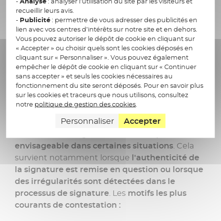
signature électronique est authentique
et
-
Analyse
: analyser l’utilisation du site par les visiteurs et
recueillir leurs avis.
peut être considérée comme valide sur le plan
-
Publicité
: permettre de vous adresser des publicités en
juridique
.
lien avec vos centres d’intérêts sur notre site et en dehors.
Vous pouvez autoriser le dépôt de cookie en cliquant sur
« Accepter » ou choisir quels sont les cookies déposés en
cliquant sur « Personnaliser ». Vous pouvez également
empêcher le dépôt de cookie en cliquant sur « Continuer
Est-il possible de contester
sans accepter » et seuls les cookies nécessaires au
fonctionnement du site seront déposés. Pour en savoir plus
une signature électronique
sur les cookies et traceurs que nous utilisons, consultez
?
notre
politique de gestion des cookies
.
Personnaliser
Accepter
Contester une signature électronique est
envisageable dans certaines situations
. Cela
survient notamment lorsque
l'authenticité de
la signature est remise en question ou lorsque
des irrégularités sont détectées dans le
processus de signature
. Les
motifs les plus
courants de contestation :