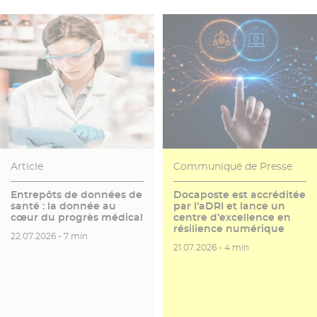
Article
Communiqué de Presse
Entrepôts de données de
Docaposte est accréditée
santé : la donnée au
par l’aDRI et lance un
cœur du progrès médical
centre d’excellence en
résilience numérique
Date de publication
Temps de lecture
22.07.2026 -
7 min
Date de publication
Temps de lecture
21.07.2026 -
4 min