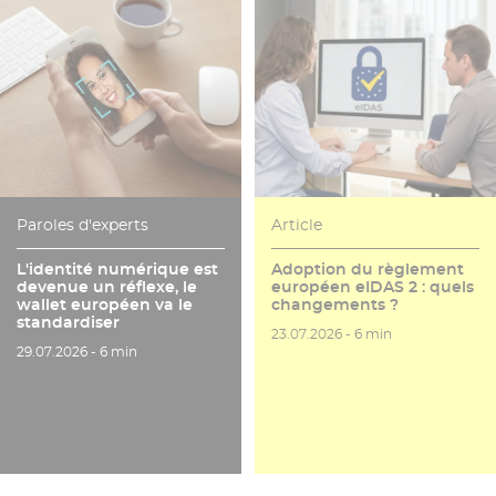
Paroles d'experts
Article
L'identité numérique est
Adoption du règlement
devenue un réflexe, le
européen eIDAS 2 : quels
wallet européen va le
changements ?
standardiser
Date de publication
Temps de lecture
23.07.2026 -
6 min
Date de publication
Temps de lecture
29.07.2026 -
6 min