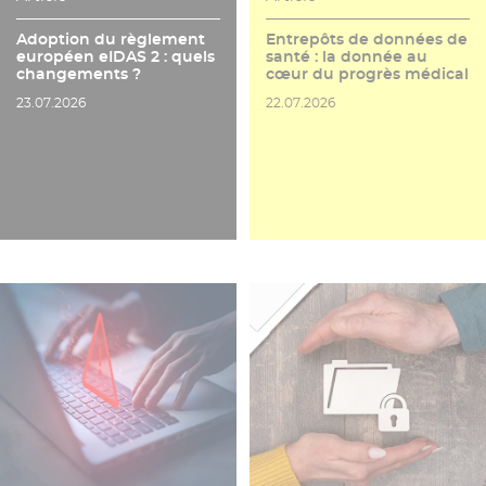
Adoption du règlement
Entrepôts de données de
européen eIDAS 2 : quels
santé : la donnée au
changements ?
cœur du progrès médical
Date de publication
Date de publication
23.07.2026
22.07.2026