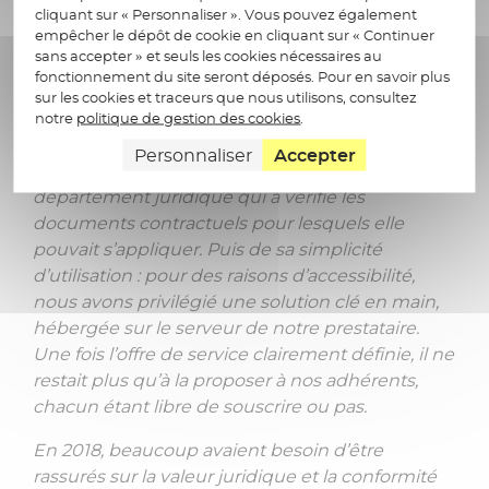
leur qualité de service ou encore de se
cliquant sur « Personnaliser ». Vous pouvez également
empêcher le dépôt de cookie en cliquant sur « Continuer
démarquer de la concurrence. Pour la signature
sans accepter » et seuls les cookies nécessaires au
électronique, nous avons dans un premier
fonctionnement du site seront déposés. Pour en savoir plus
temps lancé un appel d’offre puis sélectionné la
sur les cookies et traceurs que nous utilisons, consultez
solution de signature électronique la mieux
notre
politique de gestion des cookies
.
adaptée à notre métier. Au regard de la
Personnaliser
Accepter
réglementation d’abord, avec l’aide de notre
département juridique qui a vérifié les
documents contractuels pour lesquels elle
pouvait s’appliquer. Puis de sa simplicité
d’utilisation : pour des raisons d’accessibilité,
nous avons privilégié une solution clé en main,
hébergée sur le serveur de notre prestataire.
Une fois l’offre de service clairement définie, il ne
restait plus qu’à la proposer à nos adhérents,
chacun étant libre de souscrire ou pas.
En 2018, beaucoup avaient besoin d’être
rassurés sur la valeur juridique et la conformité