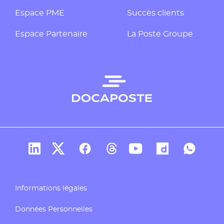
Espace PME
Succès clients
Espace Partenaire
La Poste Groupe
Compte Linkedin de Docaposte
Compte X de Docaposte
Compte Facebook de Docaposte
Compte Threads de Docapos
Compte Youtube de Do
Compte Dailymo
Compte W
Informations légales
Données Personnelles