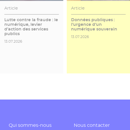
Article
Article
Lutte contre la fraude : le
Données publiques :
numérique, levier
l’urgence d’un
d’action des services
numérique souverain
publics
Date de publication
13.07.2026
Date de publication
13.07.2026
Qui sommes-nous
Nous contacter