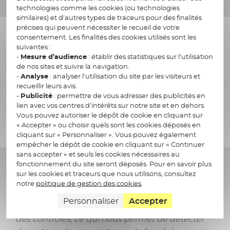
technologies comme les cookies (ou technologies
des volumes de données qui dépassent
similaires) et d’autres types de traceurs pour des finalités
désormais les capacités humaines. Elles
précises qui peuvent nécessiter le recueil de votre
permettent de concentrer les efforts sur les
consentement. Les finalités des cookies utilisés sont les
suivantes :
points réellement sensibles et d’améliorer la
-
Mesure d’audience
: établir des statistiques sur l’utilisation
qualité du ciblage pour maintenir un haut
de nos sites et suivre la navigation.
niveau de maîtrise malgré l’explosion des flux.
-
Analyse
: analyser l’utilisation du site par les visiteurs et
L'intégration de l’IA dans les systèmes
recueillir leurs avis.
-
Publicité
: permettre de vous adresser des publicités en
d'imagerie à rayons X en est un exemple
lien avec vos centres d’intérêts sur notre site et en dehors.
concret. L’IA est un vrai game changer pour les
Vous pouvez autoriser le dépôt de cookie en cliquant sur
années à venir »
.
« Accepter » ou choisir quels sont les cookies déposés en
cliquant sur « Personnaliser ». Vous pouvez également
empêcher le dépôt de cookie en cliquant sur « Continuer
sans accepter » et seuls les cookies nécessaires au
Point complété par
le DSI des Aéroports de
fonctionnement du site seront déposés. Pour en savoir plus
Paris
.
« Aujourd’hui, le scan des bagages
sur les cookies et traceurs que nous utilisons, consultez
s’appuie sur de nouveaux équipements
notre
politique de gestion des cookies
.
intégrant l’IA. Cette montée en puissance
Personnaliser
Accepter
technologique augmente la densité et la finesse
des contrôles, ce qui nous permet de détecter