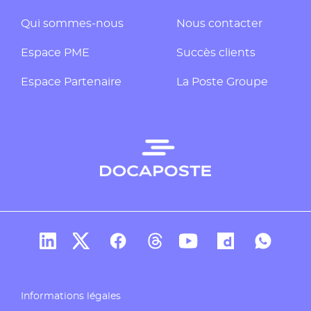
Qui sommes-nous
Nous contacter
Espace PME
Succès clients
Espace Partenaire
La Poste Groupe
Compte Linkedin de Docaposte
Compte X de Docaposte
Compte Facebook de Docaposte
Compte Threads de Docapos
Compte Youtube de Do
Compte Dailymo
Compte W
Informations légales