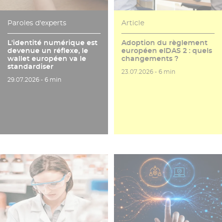
Paroles d'experts
Article
L'identité numérique est
Adoption du règlement
devenue un réflexe, le
européen eIDAS 2 : quels
wallet européen va le
changements ?
standardiser
Date de publication
Temps de lecture
23.07.2026 -
6 min
Date de publication
Temps de lecture
29.07.2026 -
6 min