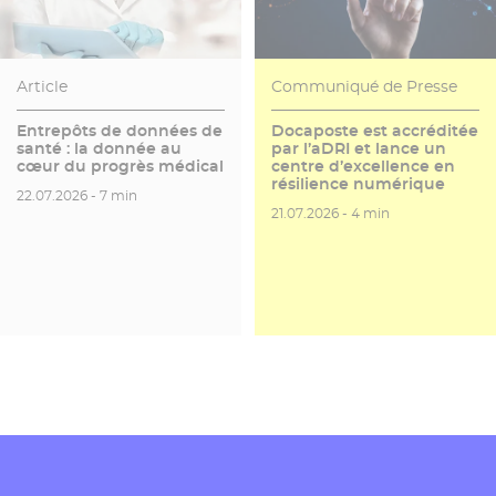
Article
Communiqué de Presse
Entrepôts de données de
Docaposte est accréditée
santé : la donnée au
par l’aDRI et lance un
cœur du progrès médical
centre d’excellence en
résilience numérique
Date de publication
Temps de lecture
22.07.2026 -
7 min
Date de publication
Temps de lecture
21.07.2026 -
4 min