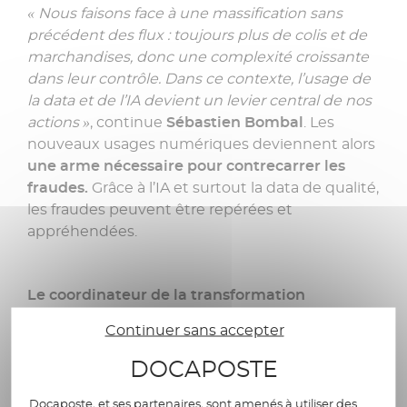
« Nous faisons face à une massification sans
précédent des flux : toujours plus de colis et de
marchandises, donc une complexité croissante
dans leur contrôle. Dans ce contexte, l’usage de
la data et de l’IA devient un levier central de nos
actions »
, continue
Sébastien Bombal
. Les
nouveaux usages numériques deviennent alors
une arme nécessaire pour contrecarrer les
fraudes.
Grâce à l’IA et surtout la data de qualité,
les fraudes peuvent être repérées et
appréhendées.
Le coordinateur de la transformation
technologique de la DGDDI
insiste néanmoins
Continuer sans accepter
sur
l’importance de maîtriser l’intégration du
numérique dans ces processus
:
« ces
DOCAPOSTE
technologies ne servent pas seulement à
automatiser, mais à trier, hiérarchiser et analyser
Docaposte, et ses partenaires, sont amenés à utiliser des