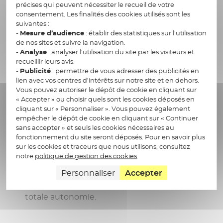
précises qui peuvent nécessiter le recueil de votre
consentement. Les finalités des cookies utilisés sont les
Des
outils de signature
qui s’adaptent à vos
suivantes :
priorités, avec parmi les plus fréquemment
-
Mesure d’audience
: établir des statistiques sur l’utilisation
utilisés :
de nos sites et suivre la navigation.
-
Analyse
: analyser l’utilisation du site par les visiteurs et
recueillir leurs avis.
les API : conçues pour s’intégrer dans le
-
Publicité
: permettre de vous adresser des publicités en
Système d’Information de l’entreprise en
lien avec vos centres d’intérêts sur notre site et en dehors.
toute simplicité, ce sont des modules
Vous pouvez autoriser le dépôt de cookie en cliquant sur
fonctionnels qui permettent de générer des
« Accepter » ou choisir quels sont les cookies déposés en
cliquant sur « Personnaliser ». Vous pouvez également
parcours de signature en ligne directement
empêcher le dépôt de cookie en cliquant sur « Continuer
depuis les applications métiers existantes.
sans accepter » et seuls les cookies nécessaires au
les solutions clé en main : accessibles via un
fonctionnement du site seront déposés. Pour en savoir plus
sur les cookies et traceurs que nous utilisons, consultez
portail web dédié, elles permettent en
notre
politique de gestion des cookies
.
quelques clics de télécharger les documents,
Personnaliser
Accepter
sélectionner les signataires, lancer le parcours
de signature et suivre son avancement en
totale autonomie.