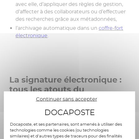
avec elle, d’appliquer des règles de gestion,
d’affecter à des collaborateurs ou d’effectuer
des recherches grâce aux métadonnées,
l’archivage automatique dans un
coffre-fort
électronique
.
La signature électronique :
tous les atouts du
numérique, la valeur
Continuer sans accepter
juridique en plus
DOCAPOSTE
Docaposte, et ses partenaires, sont amenés à utiliser des
technologies comme les cookies (ou technologies
Autres atouts hérités du numérique :
similaires) et d’autres types de traceurs pour des finalités