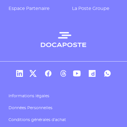
Espace Partenaire
La Poste Groupe
Compte Linkedin de Docaposte
Compte X de Docaposte
Compte Facebook de Docaposte
Compte Threads de Docapos
Compte Youtube de Do
Compte Dailymo
Compte W
Informations légales
Données Personnelles
Conditions générales d’achat