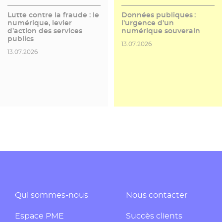
Lutte contre la fraude : le
Données publiques :
numérique, levier
l’urgence d’un
d’action des services
numérique souverain
publics
Date de publication
13.07.2026
Date de publication
13.07.2026
Qui sommes-nous
Nous contacter
Espace PME
Succès clients