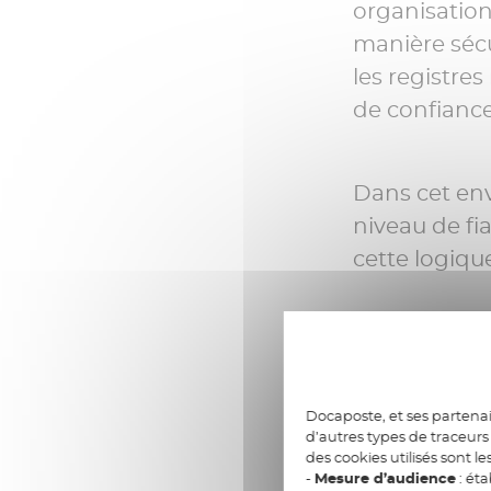
organisation
manière sécur
les registre
de confianc
Dans cet en
niveau de fi
cette logiqu
L’archi
service
Docaposte, et ses partenai
d’autres types de traceurs 
des cookies utilisés sont le
-
Mesure d’audience
: éta
La reconnais