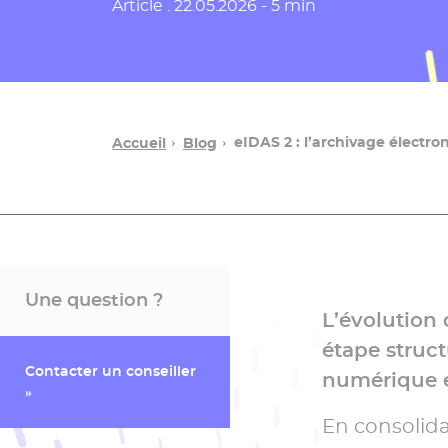
Date de publication
Article .
22.05.2026 - 5 min
eIDAS 2 : l’archivage électr
Accueil
Blog
Une question ?
L’évolution
étape struc
Contacter un conseiller
numérique 
»
En consolida