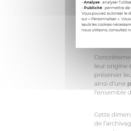
-
Analyse
: analyser l’utilis
confiance co
-
Publicité
: permettre de v
Vous pouvez autoriser le d
marque un 
sur « Personnaliser ». Vo
seuls les cookies nécessai
à une foncti
nous utilisons, consultez 
sécurisation
Concrètement
leur origine
préserver le
ainsi d’une
p
l’ensemble 
Cette dimens
de l’archiva