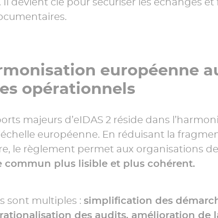
l devient clé pour sécuriser les échanges et fi
ocumentaires.
rmonisation européenne a
es opérationnels
orts majeurs d’eIDAS 2 réside dans l’harmon
l’échelle européenne. En réduisant la fragme
re, le règlement permet aux organisations d
e commun plus lisible et plus cohérent.
s sont multiples :
simplification des démarc
rationalisation des audits, amélioration de 