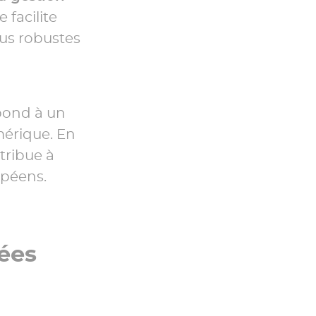
facilite
us robustes
pond à un
mérique. En
tribue à
opéens.
ées