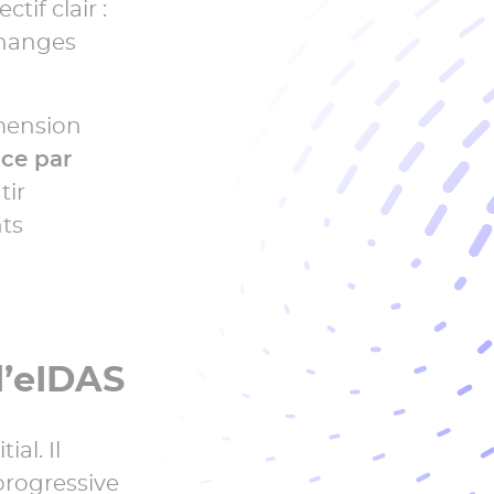
if clair :
changes
imension
ce par
tir
nts
d’eIDAS
al. Il
progressive