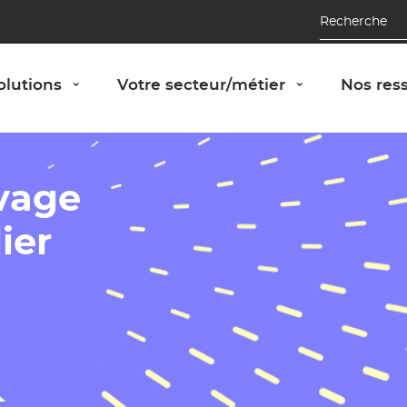
Recherche
Afficher le panneau "Nos solutions"
Afficher le 
olutions
Votre secteur/métier
Nos res
›
›
ivage
ier