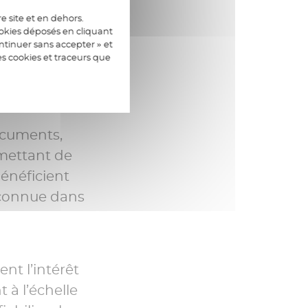
2. Elle
e site et en dehors.
ookies déposés en cliquant
e limite plus
tinuer sans accepter » et
es cookies et traceurs que
entiel de la
documents,
rmettant de
énéficient
econnue dans
nt l’intérêt
 à l’échelle