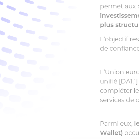
permet aux 
investisseme
plus structu
L’objectif r
de confiance
L’Union eur
unifié [DA1.
compléter le
services de c
Parmi eux,
l
Wallet)
occup