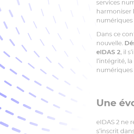
services num
harmoniser l
numériques 
Dans ce cont
nouvelle.
Dé
eIDAS 2
, il
l’intégrité, 
numériques 
Une évo
eIDAS 2 ne re
s’inscrit da