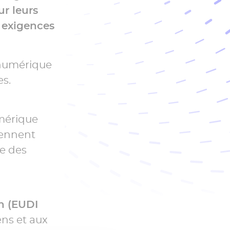
ur leurs
s exigences
 numérique
es.
mérique
viennent
re des
en (EUDI
ens et aux