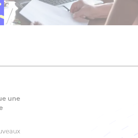
que une
e
ouveaux