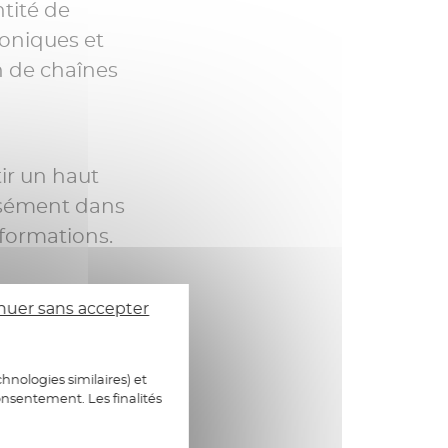
tité de
roniques et
on de chaînes
ir un haut
cisément dans
nformations.
nuer sans accepter
veau
hnologies similaires) et
onsentement. Les finalités
rvice de