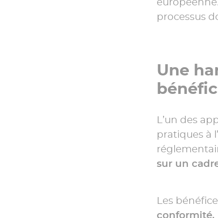
européenne. I
processus d
Une ha
bénéfic
L’un des app
pratiques à 
réglementai
sur un cadr
Les bénéfice
conformité, 