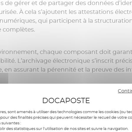
s de gérer et de partager des données d’iden
isée. À cela s’ajoutent les attestations élect
s numériques, qui participent à la structurati
e complètes.
vironnement, chaque composant doit garant
abilité. L’archivage électronique s’inscrit pré
e, en assurant la pérennité et la preuve des i
Conti
vage électronique, un nou
DOCAPOSTE
 de confiance
res, sont amenés à utiliser des technologies comme les cookies (ou tec
pour des finalités précises qui peuvent nécessiter le recueil de votre c
s suivantes :
blir des statistiques sur l’utilisation de nos sites et suivre la navigation.
sance de l’archivage électronique comme se