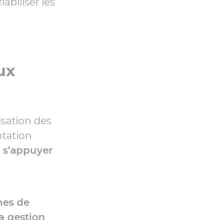
abiliser les
ux
isation des
ntation
e
s’appuyer
hes de
la gestion