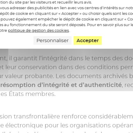
ation du site par les visiteurs et recueillir leurs avis.
nstitue l’une des évolutions majeures d’eIDAS 
ous adresser des publicités en lien avec vos centres d’intérêts sur notr
épôt de cookie en cliquant sur « Accepter » ou choisir quels sont les c
changement de paradigme :
l’archivage ne s
us pouvez également empêcher le dépôt de cookie en cliquant sur « Con
res au fonctionnement du site seront déposés. Pour en savoir plus sur l
on de stockage, mais devient un maillon ess
notre
politique de gestion des cookies
.
 des preuves.
Personnaliser
Accepter
, il garantit l’intégrité dans le temps des 
 et leur conservation dans des conditions pe
ur valeur probante. Les documents archivés b
résomption d’intégrité et d’authenticité
, r
des États membres.
ion transfrontalière renforce considérableme
ge électronique pour les organisations opérant