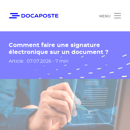
Panneau de gestion des cookies
Accéder au contenu
Ouvrir le 
Comment faire une signature
électronique sur un document ?
Date de publication
Article .
07.07.2026 - 7 min