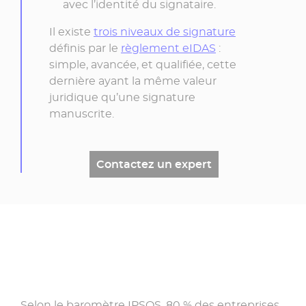
avec l’identité du signataire.
Il existe
trois niveaux de signature
définis par le
règlement eIDAS
:
simple, avancée, et qualifiée, cette
dernière ayant la même valeur
juridique qu’une signature
manuscrite.
Contactez un expert
Découvrir
notre
solution
Selon le baromètre IPSOS, 80 % des entreprises