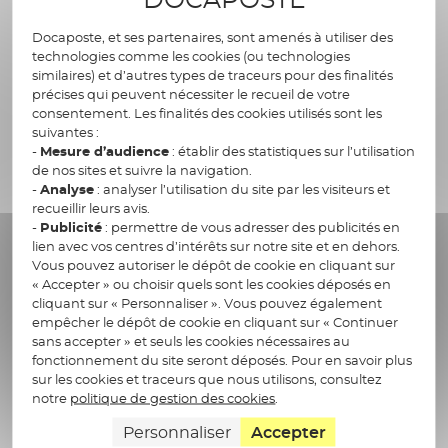
secteurs et métiers. Les
types de documents
Docaposte, et ses partenaires, sont amenés à utiliser des
sur lesquels apposer une signature électronique
technologies comme les cookies (ou technologies
sont variés :
similaires) et d’autres types de traceurs pour des finalités
précises qui peuvent nécessiter le recueil de votre
consentement. Les finalités des cookies utilisés sont les
appels d’offres, devis, contrats clients,
suivantes :
contrats fournisseurs, contrats d’adhésion,
-
Mesure d’audience
: établir des statistiques sur l’utilisation
bons de livraison,
de nos sites et suivre la navigation.
-
Analyse
: analyser l’utilisation du site par les visiteurs et
mandat, intention d’achat, promesse de
recueillir leurs avis.
vente, bail,
-
Publicité
: permettre de vous adresser des publicités en
formulaires de candidature ou d'intégration
lien avec vos centres d’intérêts sur notre site et en dehors.
Vous pouvez autoriser le dépôt de cookie en cliquant sur
de nouveaux collaborateurs, contrats de
« Accepter » ou choisir quels sont les cookies déposés en
travail et avenants, lettres de mission, notes
cliquant sur « Personnaliser ». Vous pouvez également
de frais,
empêcher le dépôt de cookie en cliquant sur « Continuer
sans accepter » et seuls les cookies nécessaires au
accords de confidentialité, autorisations de
fonctionnement du site seront déposés. Pour en savoir plus
modification, etc.
sur les cookies et traceurs que nous utilisons, consultez
notre
politique de gestion des cookies
.
Personnaliser
Accepter