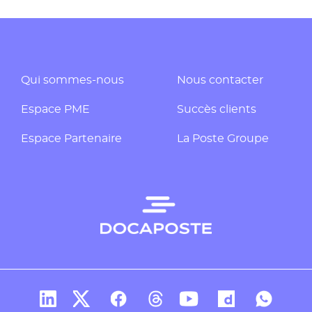
Qui sommes-nous
Nous contacter
Espace PME
Succès clients
Espace Partenaire
La Poste Groupe
Compte Linkedin de Docaposte
Compte X de Docaposte
Compte Facebook de Docaposte
Compte Threads de Docapos
Compte Youtube de Do
Compte Dailymo
Compte W