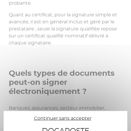
probante.
Quant au certificat, pour la signature simple et
avancée, il est en général inclus et géré par le
prestataire ; seule la signature qualifiée repose
sur un certificat qualifié nominatif délivré à
chaque signataire.
Quels types de documents
peut-on signer
électroniquement ?
Banques, assurances, secteur immobilier,
professions réglementées : la signature
Continuer sans accepter
électronique est parfaitement adaptée aux
DOCAPOSTE
usages les plus répandus de nombreux